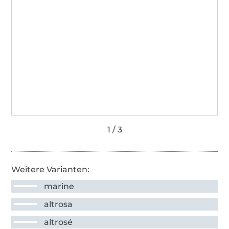
Weitere Varianten:
marine
altrosa
altrosé