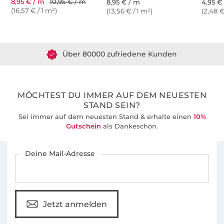
8,95 € / m
10,95 € / m
8,95 € / m
4,95 € 
(16,57 € / 1 m²)
(13,56 € / 1 m²)
(2,48 €
Über 1.8 Millionen Meter Stoff versandfertig
Über 80000 zufriedene Kunden
36 Jahre Erfahrung
MÖCHTEST DU IMMER AUF DEM NEUESTEN
STAND SEIN?
Sei immer auf dem neuesten Stand & erhalte einen
10%
Gutschein
als Dankeschön.
Für den Stoffe Hemmers Newsletter anmelden
Deine Mail-Adresse
Jetzt anmelden