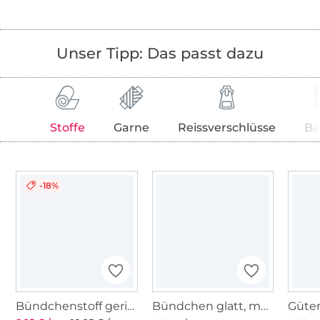
Unser Tipp: Das passt dazu
Stoffe
Garne
Reissverschlüsse
Bä
-18%
Bündchenstoff gerippt dunkelblau
Bündchen glatt, marine