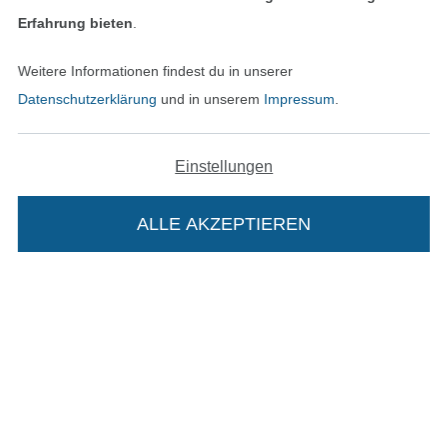
Erfahrung bieten
.
In den deutschen Shop wechseln (aktuell gewählt
Weitere Informationen findest du in unserer
Datenschutzerklärung
und in unserem
Impressum
.
Impressum
AGB
Einstellungen
Datenschutz
ALLE AKZEPTIEREN
Widerrufsrecht
Kontakt
Bestellung widerrufen
Die Stoffe Hemmers Portoflat:
Beschreibung: