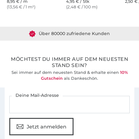
8,95 € / m
4,95 € / Stk
2,50 €
(13,56 € / 1 m²)
(2,48 € / 100 m)
Über 1.8 Millionen Meter Stoff versandfertig
Über 80000 zufriedene Kunden
36 Jahre Erfahrung
MÖCHTEST DU IMMER AUF DEM NEUESTEN
STAND SEIN?
Sei immer auf dem neuesten Stand & erhalte einen
10%
Gutschein
als Dankeschön.
Für den Stoffe Hemmers Newsletter anmelden
Deine Mail-Adresse
Jetzt anmelden