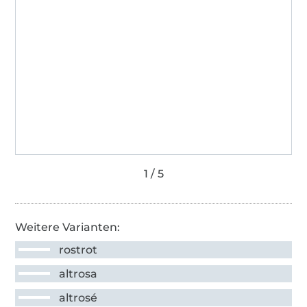
Weitere Varianten:
rostrot
altrosa
altrosé