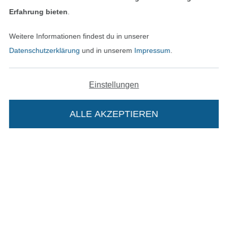
Erfahrung bieten
.
In den deutschen Shop wechseln (aktuell gewählt
Weitere Informationen findest du in unserer
Datenschutzerklärung
und in unserem
Impressum
.
Impressum
AGB
Einstellungen
Datenschutz
ALLE AKZEPTIEREN
Widerrufsrecht
Kontakt
Bestellung widerrufen
Die Stoffe Hemmers Portoflat:
Beschreibung: