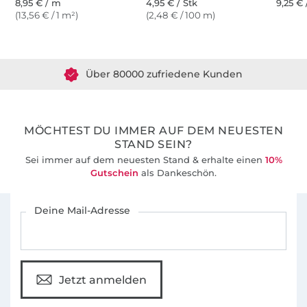
8,95 € / m
4,95 € / Stk
9,25 € 
(13,56 € / 1 m²)
(2,48 € / 100 m)
Über 1.8 Millionen Meter Stoff versandfertig
Über 80000 zufriedene Kunden
36 Jahre Erfahrung
MÖCHTEST DU IMMER AUF DEM NEUESTEN
STAND SEIN?
Sei immer auf dem neuesten Stand & erhalte einen
10%
Gutschein
als Dankeschön.
Für den Stoffe Hemmers Newsletter anmelden
Deine Mail-Adresse
Jetzt anmelden