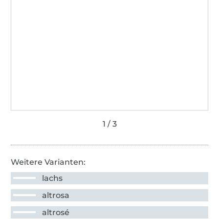
Weitere Varianten:
lachs
altrosa
altrosé