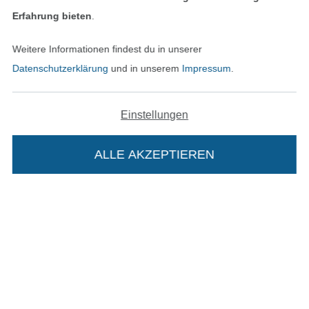
Erfahrung bieten
.
In den deutschen Shop wechseln (aktuell gewählt
Weitere Informationen findest du in unserer
Datenschutzerklärung
und in unserem
Impressum
.
Impressum
AGB
Einstellungen
Datenschutz
ALLE AKZEPTIEREN
Widerrufsrecht
Kontakt
Bestellung widerrufen
Die Stoffe Hemmers Portoflat:
Beschreibung: