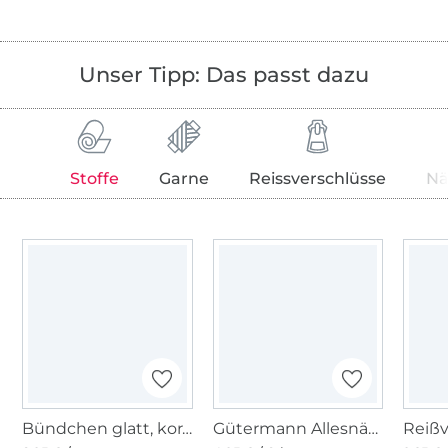
Unser Tipp: Das passt dazu
Stoffe
Garne
Reissverschlüsse
Nä
Bündchen glatt, koralle
Gütermann Allesnäher (927) Wassermelone