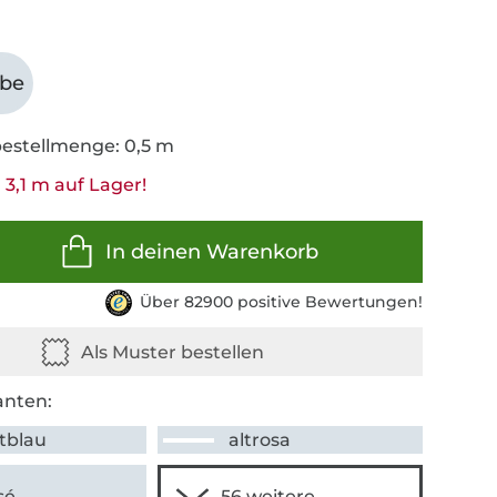
abe
estellmenge: 0,5 m
3,1 m auf Lager!
In deinen Warenkorb
Über 82900 positive Bewertungen!
anten:
tblau
altrosa
sé