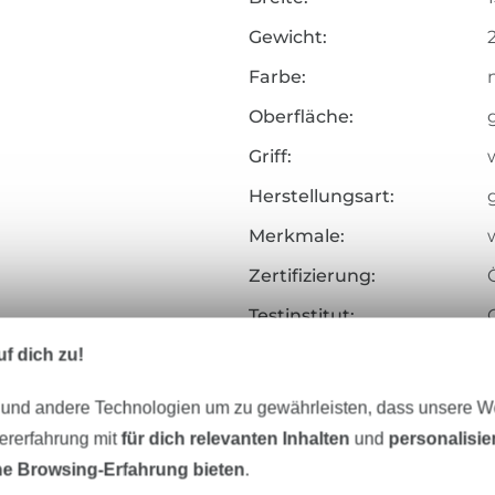
Gewicht:
Farbe:
Oberfläche:
Griff:
Herstellungsart:
Merkmale:
Zertifizierung:
Testinstitut:
Zertifikatsnummer:
f dich zu!
Art.Nr.:
 und andere Technologien um zu gewährleisten, dass unsere 
zererfahrung mit
für dich relevanten Inhalten
und
personalisi
Hersteller-Kontaktdaten
e Browsing-Erfahrung bieten
.