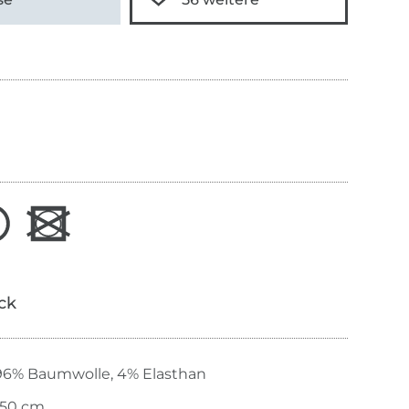
ick
96% Baumwolle, 4% Elasthan
150 cm