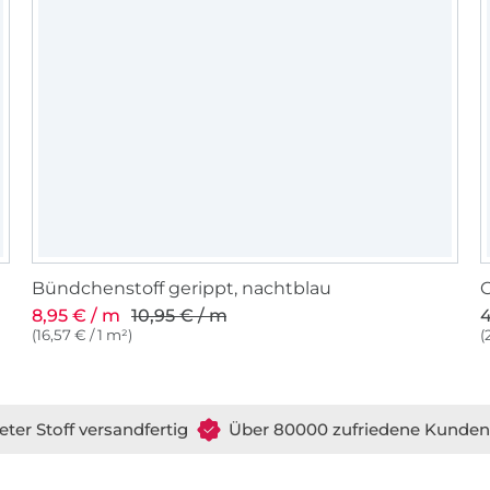
Bündchenstoff gerippt, nachtblau
G
8,95 € / m
10,95 € / m
4
(16,57 € / 1 m²)
(
eter Stoff versandfertig
Über 80000 zufriedene Kunden