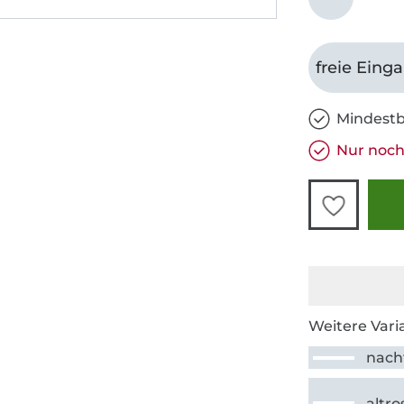
freie Eing
Mindestb
Nur noch 
Weitere Vari
nach
altro