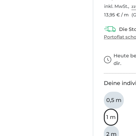
inkl. MwSt.,
zz
13,95 € / m
(G
Heute bes
dir.
Deine indiv
0,5 m
1 m
2 m