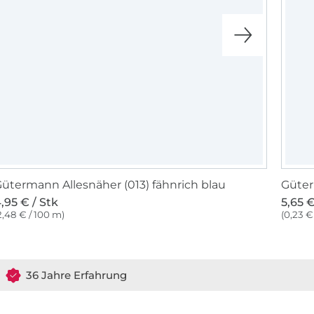
ütermann Allesnäher (013) fähnrich blau
Güter
,95 € / Stk
5,65 €
2,48 € / 100 m)
(0,23 €
36 Jahre Erfahrung