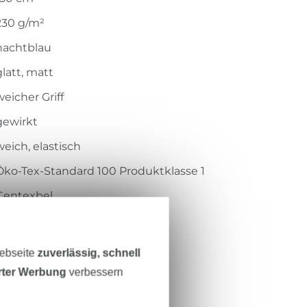
230 g/m²
nachtblau
glatt, matt
weicher Griff
gewirkt
weich, elastisch
Öko-Tex-Standard 100 Produktklasse 1
Centexbel
1802023
RS0202-960
Webseite
zuverlässig, schnell
erter Werbung
verbessern