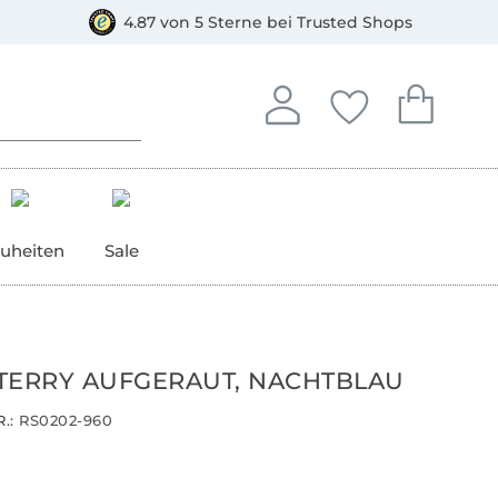
orkasse
4.87 von 5 Sterne bei Trusted Shops
In deinem Konto anmelden o
Du hast keine Artike
Du hast kein
Anmelden
Deine Favorite
Dein W
uheiten
Sale
TERRY AUFGERAUT, NACHTBLAU
.:
RS0202-960