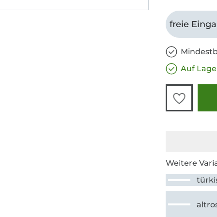
freie Eing
Mindestb
Auf Lage
Weitere Vari
türki
altro