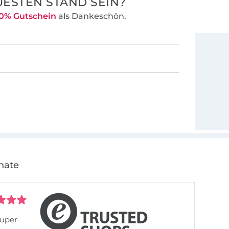
ESTEN STAND SEIN?
0% Gutschein
als Dankeschön.
nate
uper