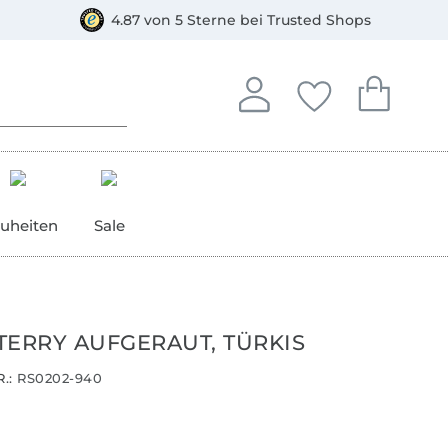
orkasse
4.87 von 5 Sterne bei Trusted Shops
In deinem Konto anmelden o
Du hast keine Artike
Du hast kein
Anmelden
Deine Favorite
Dein W
uheiten
Sale
TERRY AUFGERAUT, TÜRKIS
.:
RS0202-940