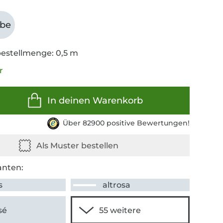
abe
estellmenge: 0,5 m
r
In deinen Warenkorb
Über 82900 positive Bewertungen!
anten:
s
altrosa
sé