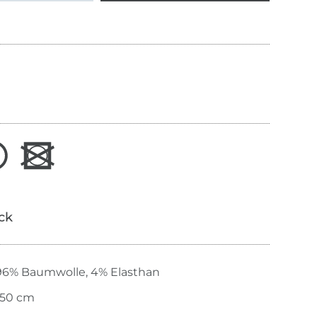
ick
96% Baumwolle, 4% Elasthan
150 cm