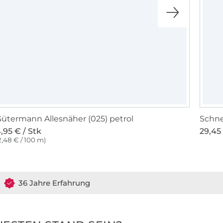
ütermann Allesnäher (025) petrol
Schne
,95 € / Stk
29,45 
2,48 € / 100 m)
36 Jahre Erfahrung