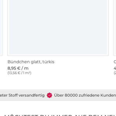
Bündchen glatt, türkis
G
8,95 € / m
4
(13,56 € / 1 m²)
(
eter Stoff versandfertig
Über 80000 zufriedene Kunden