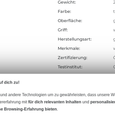
Gewicht:
Farbe:
Oberfläche:
Griff:
Herstellungsart:
Merkmale:
Zertifizierung:
Testinstitut:
Zertifikatsnummer:
f dich zu!
Art.Nr.:
 und andere Technologien um zu gewährleisten, dass unsere 
Hersteller-Kontaktdaten
zererfahrung mit
für dich relevanten Inhalten
und
personalisi
e Browsing-Erfahrung bieten
.