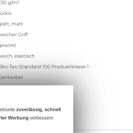
230 g/m²
türkis
glatt, matt
weicher Griff
gewirkt
weich, elastisch
Öko-Tex-Standard 100 Produktklasse 1
Centexbel
1802023
RS0202-940
Webseite
zuverlässig, schnell
erter Werbung
verbessern