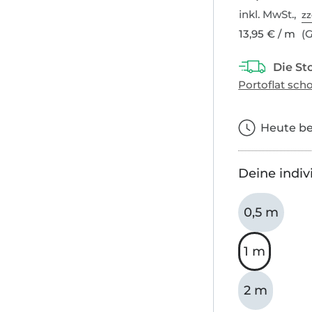
inkl. MwSt.,
zz
13,95 € / m
(G
Heute bes
Deine indiv
0,5 m
1 m
2 m