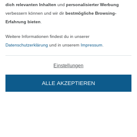
dich relevanten Inhalten
und
personalisierter Werbung
verbessern können und wir dir
bestmögliche Browsing-
Erfahrung bieten
.
In den deutschen Shop wechseln (aktuell gewählt
Weitere Informationen findest du in unserer
Datenschutzerklärung
und in unserem
Impressum
.
Impressum
AGB
Einstellungen
Datenschutz
ALLE AKZEPTIEREN
Widerrufsrecht
Kontakt
Bestellung widerrufen
Die Stoffe Hemmers Portoflat: