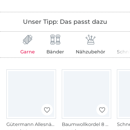
Unser Tipp: Das passt dazu
Garne
Bänder
Nähzubehör
Schn
Gütermann Allesnäher (392) signallila
Baumwollkordel 8 mm, violett