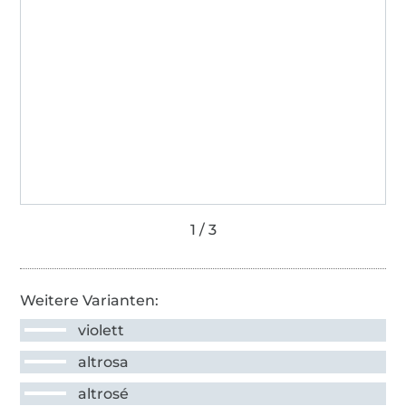
Weitere Varianten:
violett
altrosa
altrosé