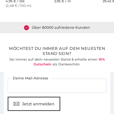
4,95 € / Stk
2,95 € / m
29,45 €
(2,48 € / 100 m)
Über 1.8 Millionen Meter Stoff versandfertig
Über 80000 zufriedene Kunden
36 Jahre Erfahrung
MÖCHTEST DU IMMER AUF DEM NEUESTEN
STAND SEIN?
Sei immer auf dem neuesten Stand & erhalte einen
10%
Gutschein
als Dankeschön.
Für den Stoffe Hemmers Newsletter anmelden
Deine Mail-Adresse
Jetzt anmelden