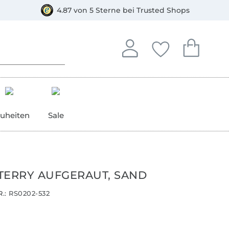
orkasse
4.87 von 5 Sterne bei Trusted Shops
In deinem Konto anmelden o
Du hast keine Artike
Du hast kein
Anmelden
Deine Favorite
Dein W
uheiten
Sale
TERRY AUFGERAUT, SAND
.:
RS0202-532