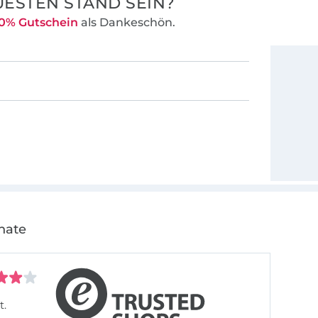
ESTEN STAND SEIN?
0% Gutschein
als Dankeschön.
nate
t.