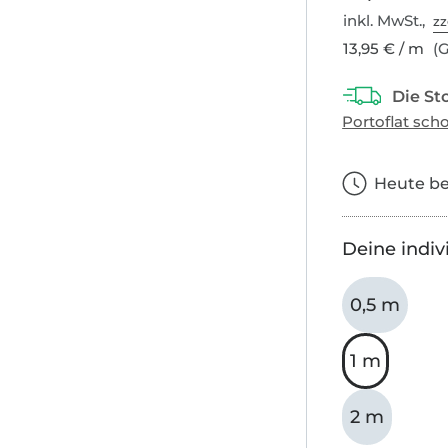
inkl. MwSt.,
zz
13,95 € / m
(G
Heute bes
Deine indiv
0,5 m
1 m
2 m