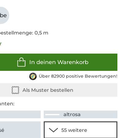
abe
estellmenge: 0,5 m
r
In deinen Warenkorb
Über 82900 positive Bewertungen!
anten:
altrosa
sé