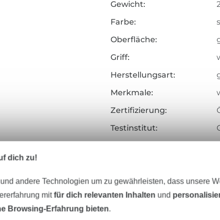
Gewicht:
Farbe:
Oberfläche:
Griff:
Herstellungsart:
Merkmale:
Zertifizierung:
Testinstitut:
Zertifikatsnummer:
f dich zu!
Art.Nr.:
 und andere Technologien um zu gewährleisten, dass unsere 
Hersteller-Kontaktdaten
zererfahrung mit
für dich relevanten Inhalten
und
personalisi
e Browsing-Erfahrung bieten
.