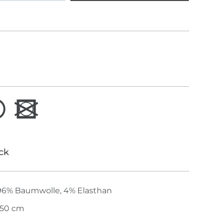
ick
96% Baumwolle, 4% Elasthan
150 cm