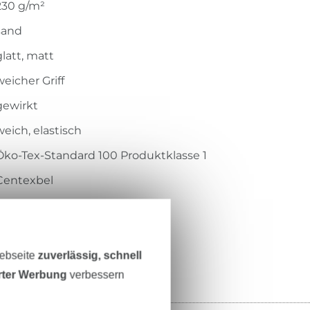
230 g/m²
sand
glatt, matt
weicher Griff
gewirkt
weich, elastisch
Öko-Tex-Standard 100 Produktklasse 1
Centexbel
1802023
RS0202-532
Webseite
zuverlässig, schnell
erter Werbung
verbessern