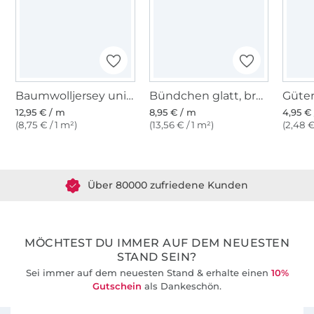
Baumwolljersey uni, lila
Bündchen glatt, brombeere
12,95 € / m
8,95 € / m
4,95 € 
(8,75 € / 1 m²)
(13,56 € / 1 m²)
(2,48 €
Über 1.8 Millionen Meter Stoff versandfertig
Über 80000 zufriedene Kunden
36 Jahre Erfahrung
MÖCHTEST DU IMMER AUF DEM NEUESTEN
STAND SEIN?
Sei immer auf dem neuesten Stand & erhalte einen
10%
Gutschein
als Dankeschön.