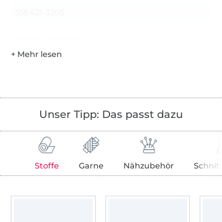
355.421-3205
Hersteller-Kontaktdaten
Unser Tipp: Das passt dazu
Stoffe
Garne
Nähzubehör
Schnit