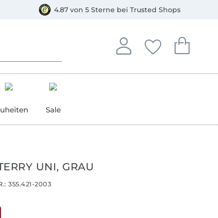
orkasse
4.87 von 5 Sterne bei Trusted Shops
In deinem Konto anmelden o
Du hast keine Artike
Du hast kein
Anmelden
Deine Favorite
Dein W
uheiten
Sale
TERRY UNI, GRAU
.:
355.421-2003