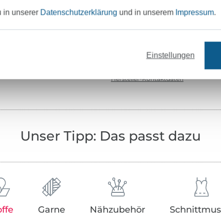
Zertifizierung:
Ök
u in unserer
Datenschutzerklärung
und in unserem
Impressum
.
Testinstitut:
Ho
Zertifikatsnummer:
14.
Einstellungen
Art.Nr.:
35
Hersteller-Kontaktdaten
Unser Tipp: Das passt dazu
offe
Garne
Nähzubehör
Schnittmus