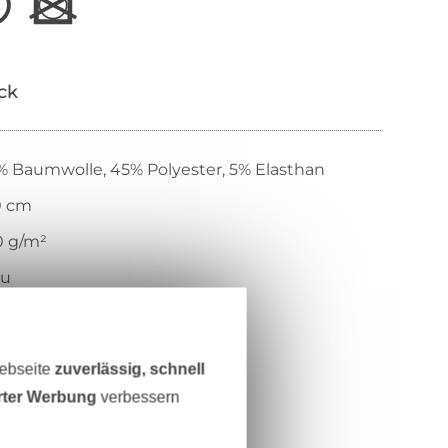
ick
% Baumwolle, 45% Polyester, 5% Elasthan
0 cm
0 g/m²
au
t, glatt
cher Griff, glatter Griff
Webseite
zuverlässig, schnell
wirkt
erter Werbung
verbessern
ch, bi-elastisch