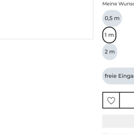
Meine Wuns
0,5 m
1 m
2 m
freie Eing