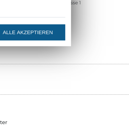
o-Tex-Standard 100 Produktklasse 1
henstein HTTI
0.45757
ALLE AKZEPTIEREN
5.421-2003
ter