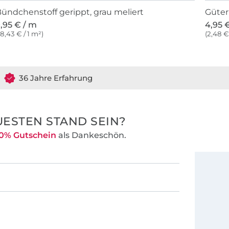
ündchenstoff gerippt, grau meliert
Güter
,95 € / m
4,95 €
18,43 € / 1 m²)
(2,48 €
36 Jahre Erfahrung
ESTEN STAND SEIN?
0% Gutschein
als Dankeschön.