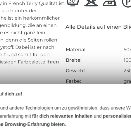
in French Terry Qualität ist
n auch unter der
he ist ein herkömmlicher
ngenbildung, die an einen
Alle Details auf einen Bl
die es nicht ganz fein
n, denn die Seiten rollen
stoff. Dabei ist er nach
Material:
50
iert und somit für den
Breite:
16
iesigen Farbpalette Ihren
Gewicht:
23
Farbe:
gr
Oberfläche:
mat
f dich zu!
Griff:
wei
 und andere Technologien um zu gewährleisten, dass unsere 
Herstellungsart:
ge
zererfahrung mit
für dich relevanten Inhalten
und
personalisi
Merkmale:
wei
e Browsing-Erfahrung bieten
.