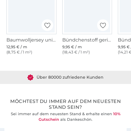
Baumwolljersey uni, dunkelgrau-meliert
Bündchenstoff gerippt, dunkelgrau meliert
12,95 € / m
9,95 € / m
9,95 €
(8,75 € / 1 m²)
(18,43 € / 1 m²)
(14,21 
Über 1.8 Millionen Meter Stoff versandfertig
Über 80000 zufriedene Kunden
36 Jahre Erfahrung
MÖCHTEST DU IMMER AUF DEM NEUESTEN
STAND SEIN?
Sei immer auf dem neuesten Stand & erhalte einen
10%
Gutschein
als Dankeschön.