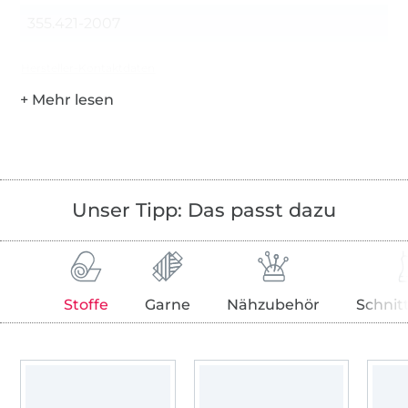
355.421-2007
Hersteller-Kontaktdaten
Unser Tipp: Das passt dazu
Stoffe
Garne
Nähzubehör
Schnit