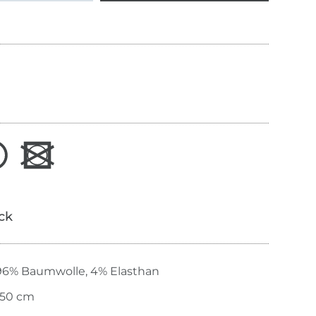
ick
96% Baumwolle, 4% Elasthan
150 cm