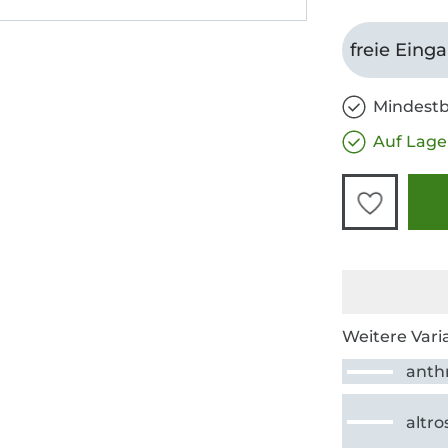
freie Eing
Mindestb
Auf Lage
Weitere Vari
anthr
altro