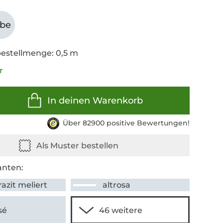
abe
estellmenge: 0,5 m
r
In deinen Warenkorb
Über 82900 positive Bewertungen!
anten:
azit meliert
altrosa
sé