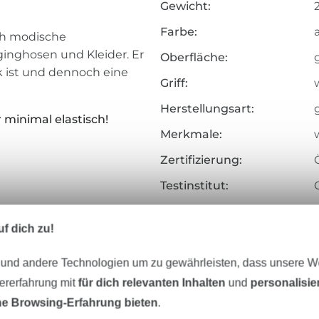
Gewicht:
Farbe:
uch modische
ginghosen und Kleider. Er
Oberfläche:
ick ist und dennoch eine
Griff:
Herstellungsart:
 minimal elastisch!
Merkmale:
Zertifizierung:
Testinstitut:
Zertifikatsnummer:
f dich zu!
Art.Nr.:
 und andere Technologien um zu gewährleisten, dass unsere 
Hersteller-Kontaktdaten
zererfahrung mit
für dich relevanten Inhalten
und
personalisi
e Browsing-Erfahrung bieten
.