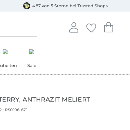
orkasse
4.87 von 5 Sterne bei Trusted Shops
In deinem Konto anmelden o
Du hast keine Artike
Du hast kein
Anmelden
Deine Favorite
Dein W
uheiten
Sale
TERRY, ANTHRAZIT MELIERT
.:
RS0196-671