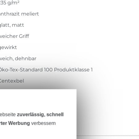
235 g/m²
anthrazit meliert
glatt, matt
weicher Griff
gewirkt
weich, dehnbar
Öko-Tex-Standard 100 Produktklasse 1
Centexbel
1802023
RS0196-671
Webseite
zuverlässig, schnell
erter Werbung
verbessern