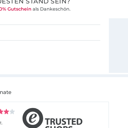
ESTEN STAND SEIN?
0% Gutschein
als Dankeschön.
onate
t.