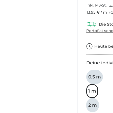
inkl. MwSt.,
zz
13,95 € / m
(G
Heute bes
Deine indiv
0,5 m
1 m
2 m