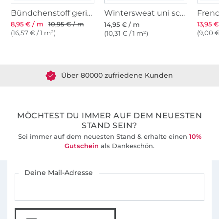
Bündchenstoff gerippt schwarz
Wintersweat uni schwarz
8,95 € / m
10,95 € / m
13,95 
14,95 € / m
(16,57 € / 1 m²)
(9,00 €
(10,31 € / 1 m²)
Über 1.8 Millionen Meter Stoff versandfertig
Über 80000 zufriedene Kunden
36 Jahre Erfahrung
MÖCHTEST DU IMMER AUF DEM NEUESTEN
STAND SEIN?
Sei immer auf dem neuesten Stand & erhalte einen
10%
Gutschein
als Dankeschön.
Für den Stoffe Hemmers Newsletter anmelden
Deine Mail-Adresse