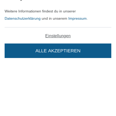
Unsere Versandpartner
Weitere Informationen findest du in unserer
Datenschutzerklärung
und in unserem
Impressum
.
Einstellungen
In den deutschen Shop wechseln (aktuell gewählt
ALLE AKZEPTIEREN
Impressum
AGB
Datenschutz
Die Stoffe Hemmers Portoflat:
Widerrufsrecht
Beschreibung:
Kontakt
Beim Kauf der Portoflat bekommst du sechs