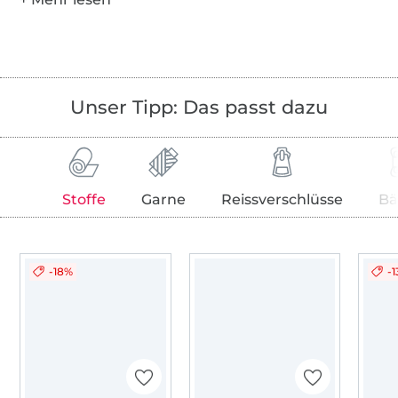
Unser Tipp: Das passt dazu
Stoffe
Garne
Reissverschlüsse
Bä
-18%
-