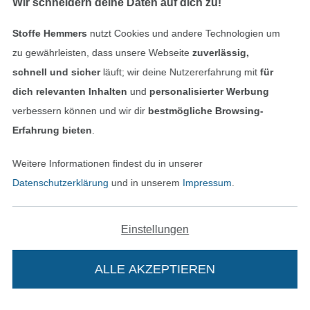
Wir schneidern deine Daten auf dich zu!
Stoffe Hemmers
nutzt Cookies und andere Technologien um
zu gewährleisten, dass unsere Webseite
zuverlässig,
Unsere Versandpartner
schnell und sicher
läuft; wir deine Nutzererfahrung mit
für
dich relevanten Inhalten
und
personalisierter Werbung
verbessern können und wir dir
bestmögliche Browsing-
Erfahrung bieten
.
In den deutschen Shop wechseln (aktuell gewählt
Weitere Informationen findest du in unserer
Datenschutzerklärung
und in unserem
Impressum
.
Impressum
AGB
Einstellungen
Datenschutz
ALLE AKZEPTIEREN
Widerrufsrecht