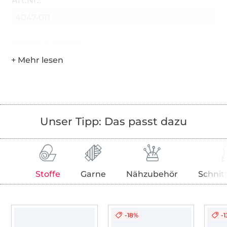
Art.Nr.:
4047-011
Hersteller-Kontaktdaten
Unser Tipp: Das passt dazu
Stoffe
Garne
Nähzubehör
Schnit
-18%
-