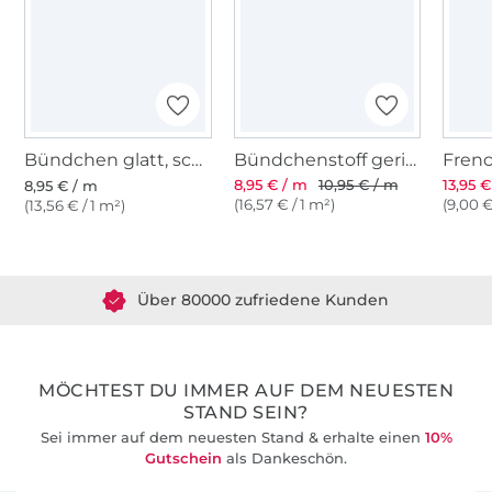
Bündchen glatt, schwarz
Bündchenstoff gerippt schwarz
8,95 € / m
10,95 € / m
13,95 
8,95 € / m
(16,57 € / 1 m²)
(9,00 €
(13,56 € / 1 m²)
Über 1.8 Millionen Meter Stoff versandfertig
Über 80000 zufriedene Kunden
36 Jahre Erfahrung
MÖCHTEST DU IMMER AUF DEM NEUESTEN
STAND SEIN?
Sei immer auf dem neuesten Stand & erhalte einen
10%
Gutschein
als Dankeschön.