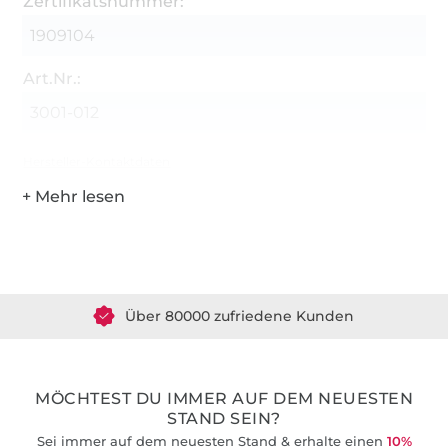
Zertifikatsnummer:
1909104
Art.Nr.:
3001-012
Hersteller-Kontaktdaten
Über 1.8 Millionen Meter Stoff versandfertig
Über 80000 zufriedene Kunden
36 Jahre Erfahrung
MÖCHTEST DU IMMER AUF DEM NEUESTEN
STAND SEIN?
Sei immer auf dem neuesten Stand & erhalte einen
10%