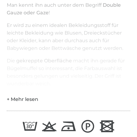
Man kennt ihn auch unter dem Begriff
Double
Gauze oder Gaze
!
Er wird zu einem idealen Bekleidungsstoff für
leichte Bekleidung wie Blusen, Dreieckstücher
oder Kleider, kann aber durchaus auch für
Babywiegen oder Bettwäsche genutzt werden.
Die
gekreppte Oberfläche
macht ihn gerade für
Bügelmuffel so interessant, die Farbauswahl ist
besonders gelungen und vielseitig. Der Griff ist
wunderbar weich.