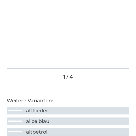
Weitere Varianten:
altflieder
alice blau
altpetrol