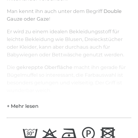
Man kennt ihn auch unter dem Begriff
Double
Gauze oder Gaze
!
Er wird zu einem idealen Bekleidungsstoff für
leichte Bekleidung wie Blusen, Dreieckstücher
oder Kleider, kann aber durchaus auch für
Babywiegen oder Bettwäsche genutzt werden.
Die
gekreppte Oberfläche
macht ihn gerade für
Bügelmuffel so interessant, die Farbauswahl ist
besonders gelungen und vielseitig. Der Griff ist
wunderbar weich.