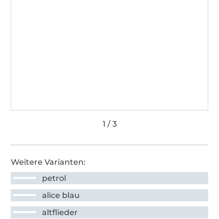
Weitere Varianten:
petrol
alice blau
altflieder