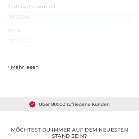
Zertifikatsnummer:
1909104
Art.Nr.:
3001-024
Hersteller-Kontaktdaten
Über 1.8 Millionen Meter Stoff versandfertig
Über 80000 zufriedene Kunden
36 Jahre Erfahrung
MÖCHTEST DU IMMER AUF DEM NEUESTEN
STAND SEIN?