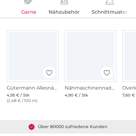
Garne
Nähzubehör
Schnittmuster
Gütermann Allesnäher (733) himbeere
Nähmaschinennadeln 130/705, Universal 70-100
4,95 € / Stk
4,90 € / Stk
7,60 € 
(2,48 € / 100 m)
Über 1.8 Millionen Meter Stoff versandfertig
Über 80000 zufriedene Kunden