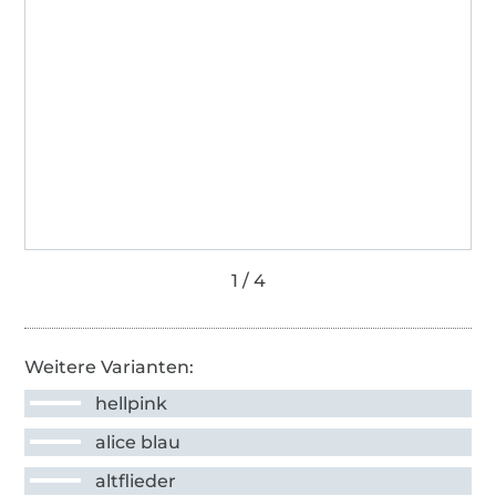
Weitere Varianten:
hellpink
alice blau
altflieder