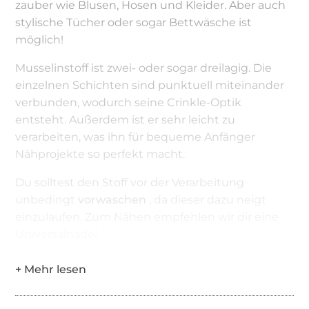
zauber wie Blusen, Hosen und Kleider. Aber auch
stylische Tücher oder sogar Bettwäsche ist
möglich!
Musselinstoff ist zwei- oder sogar dreilagig. Die
einzelnen Schichten sind punktuell miteinander
verbunden, wodurch seine Crinkle-Optik
entsteht. Außerdem ist er sehr leicht zu
verarbeiten, was ihn für bequeme Anfänger
Nähprojekte so perfekt macht.
Du solltest den Stoff vor der Verarbeitung
unbedingt
vorwaschen
, da dieser dazu neigt
einzulaufen. Zum Nähen empfehlen wir dir eine
Universalnadel.