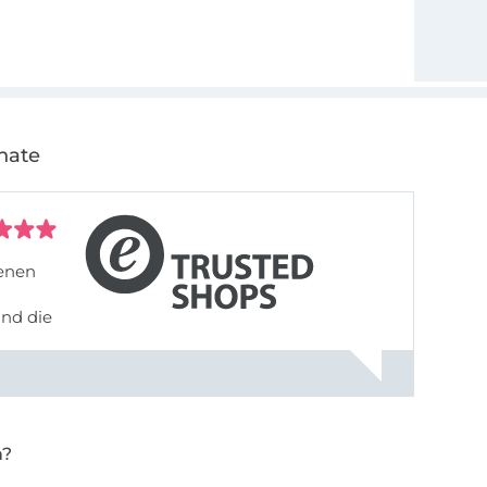
nate
denen
und die
n?