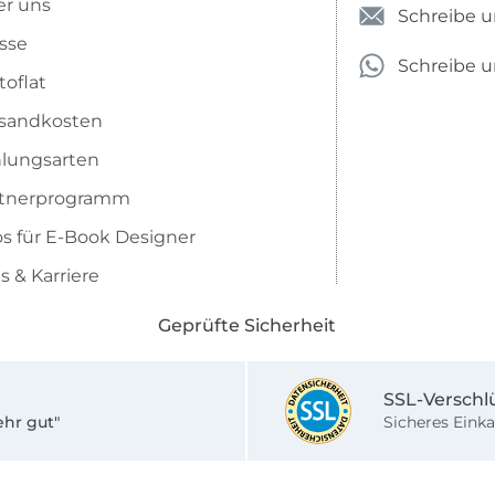
r uns
Schreibe u
sse
Schreibe 
toflat
sandkosten
lungsarten
rtnerprogramm
os für E-Book Designer
s & Karriere
Geprüfte Sicherheit
SSL-Verschl
ehr gut"
Sicheres Einka