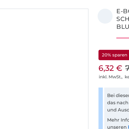
E-B
SC
BLU
20% sparen
6,32 €
inkl. MwSt., 
Bei dies
das nach
und Ausd
Mehr Inf
unseren