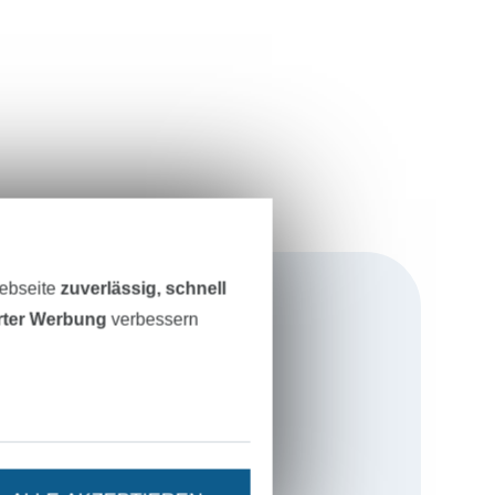
Webseite
zuverlässig, schnell
erter Werbung
verbessern
fältige Auswahl
en abdecken –
 hin zu