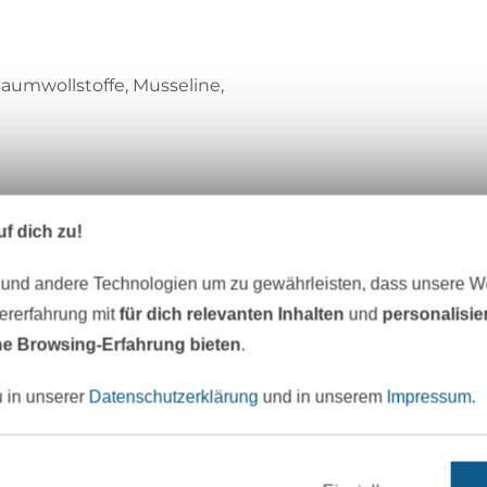
 Baumwollstoffe, Musseline,
f dich zu!
 und andere Technologien um zu gewährleisten, dass unsere 
TOSCAminni-Schnittmanufaktur
zererfahrung mit
für dich relevanten Inhalten
und
personalisi
e Browsing-Erfahrung bieten
.
Herzlich willkommen TOSCAminni!
u in unserer
Datenschutzerklärung
und in unserem
Impressum
.
In unserem Sortiment findest Du eine viel
an Schnittmustern, die viele Stilrichtung
von extravagant über sportlich schlicht bis
romantisch.