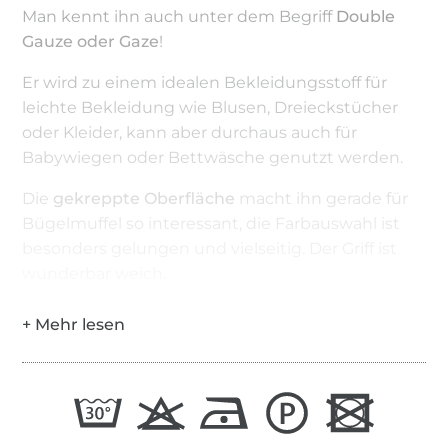
Man kennt ihn auch unter dem Begriff
Double
Gauze oder Gaze
!
Er wird zu einem idealen Bekleidungsstoff für
leichte Bekleidung wie Blusen, Dreieckstücher
oder Kleider, kann aber durchaus auch für
Babywiegen oder Bettwäsche genutzt werden.
Die
gekreppte Oberfläche
macht ihn gerade für
Bügelmuffel so interessant, die Farbauswahl ist
besonders gelungen und vielseitig. Der Griff ist
wunderbar weich.