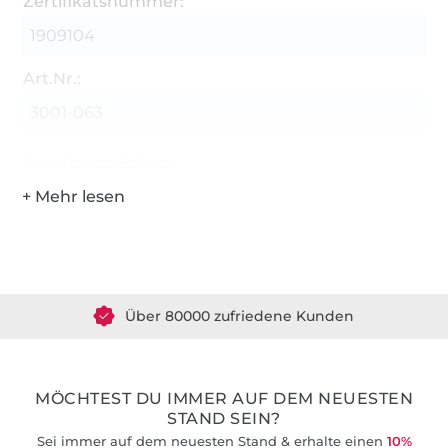
Zertifikatsnummer:
1909104
Art.Nr.:
3001-063
Hersteller-Kontaktdaten
Über 1.8 Millionen Meter Stoff versandfertig
Über 80000 zufriedene Kunden
36 Jahre Erfahrung
MÖCHTEST DU IMMER AUF DEM NEUESTEN
STAND SEIN?
Sei immer auf dem neuesten Stand & erhalte einen
10%