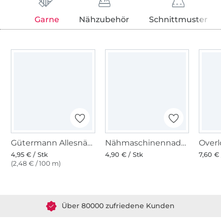
Garne
Nähzubehör
Schnittmuster
Gütermann Allesnäher (631) violett
Nähmaschinennadeln 130/705, Universal 70-100
4,95 € / Stk
4,90 € / Stk
7,60 € 
(2,48 € / 100 m)
Über 1.8 Millionen Meter Stoff versandfertig
Über 80000 zufriedene Kunden
36 Jahre Erfahrung