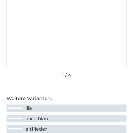
Weitere Varianten:
lila
alice blau
altflieder