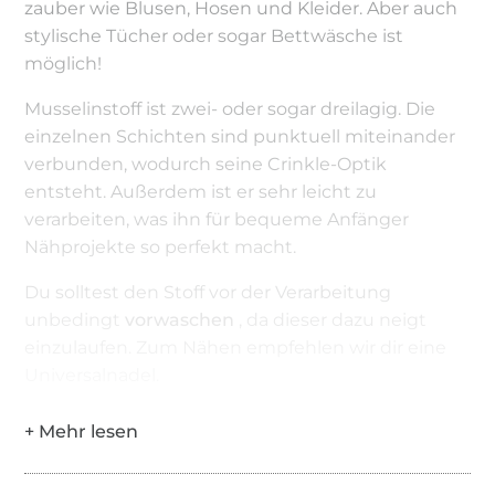
zauber wie Blusen, Hosen und Kleider. Aber auch
stylische Tücher oder sogar Bettwäsche ist
möglich!
Musselinstoff ist zwei- oder sogar dreilagig. Die
einzelnen Schichten sind punktuell miteinander
verbunden, wodurch seine Crinkle-Optik
entsteht. Außerdem ist er sehr leicht zu
verarbeiten, was ihn für bequeme Anfänger
Nähprojekte so perfekt macht.
Du solltest den Stoff vor der Verarbeitung
unbedingt
vorwaschen
, da dieser dazu neigt
einzulaufen. Zum Nähen empfehlen wir dir eine
Universalnadel.