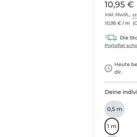
10,95 €
inkl. MwSt.,
zz
10,95 € / m
(G
Heute bes
dir.
Deine indiv
0,5 m
1 m