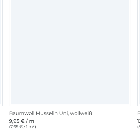
Baumwoll Musselin Uni, wollweiß
B
9,95 € / m
1
(7,65 € / 1 m²)
(