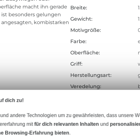
erfläche macht ihn gerade
Breite:
l ist besonders gelungen
Gewicht:
Mit angesagten, kombistarken
Motivgröße:
Farbe:
Oberfläche:
Griff:
Herstellungsart:
Veredelung:
Merkmale:
f dich zu!
Zertifizierung:
 und andere Technologien um zu gewährleisten, dass unsere 
Testinstitut:
zererfahrung mit
für dich relevanten Inhalten
und
personalisi
Zertifikatsnummer:
e Browsing-Erfahrung bieten
.