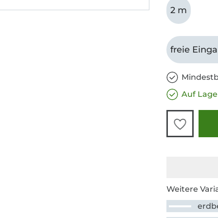
2 m
freie Eing
Mindestb
Auf Lage
Weitere Vari
erdb