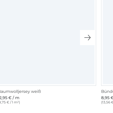
aumwolljersey weiß
Bündc
2,95 € / m
8,95 
8,75 € / 1 m²)
(13,56 €