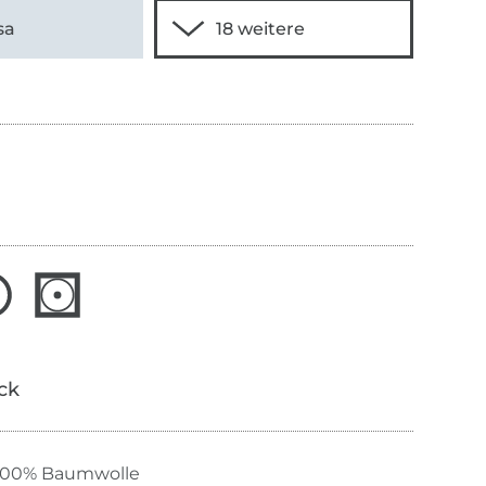
sa
ick
100% Baumwolle