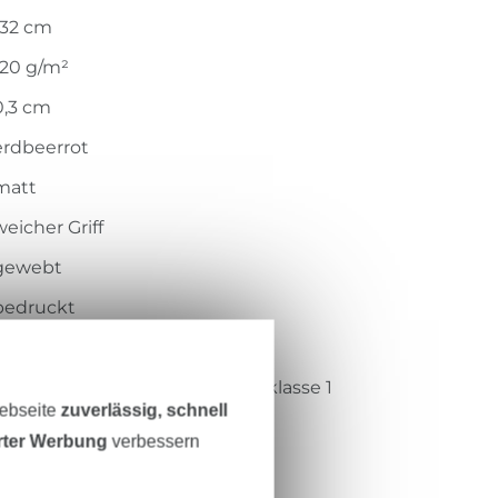
132 cm
120 g/m²
0,3 cm
erdbeerrot
matt
weicher Griff
gewebt
bedruckt
weich, leicht, mehrlagig
Öko-Tex-Standard 100 Produktklasse 1
Webseite
zuverlässig, schnell
Centexbel
erter Werbung
verbessern
1501004