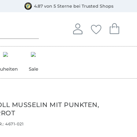
orkasse
4.87 von 5 Sterne bei Trusted Shops
In deinem Konto anmelden o
Du hast keine Artike
Du hast kein
Anmelden
Deine Favorite
Dein W
uheiten
Sale
L MUSSELIN MIT PUNKTEN,
RROT
.:
4671-021