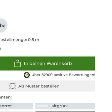
abe
estellmenge: 0,5 m
r
In deinen Warenkorb
Über 82900 positive Bewertungen!
anten:
eerrot
altgrün