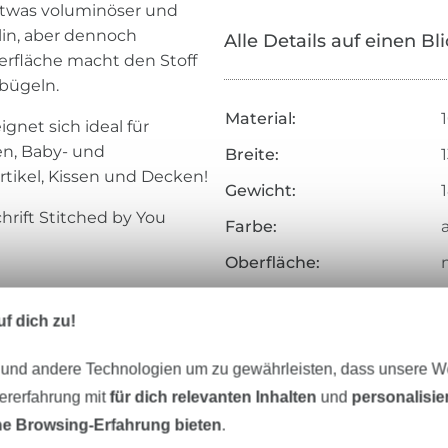
 etwas voluminöser und
lin, aber dennoch
Alle Details auf einen Bl
erfläche macht den Stoff
bügeln.
Material:
ignet sich ideal für
en, Baby- und
Breite:
rtikel, Kissen und Decken!
Gewicht:
chrift Stitched by You
Farbe:
Oberfläche:
Griff:
f dich zu!
Herstellungsart:
 und andere Technologien um zu gewährleisten, dass unsere 
Merkmale:
zererfahrung mit
für dich relevanten Inhalten
und
personalisi
Zertifizierung:
e Browsing-Erfahrung bieten
.
Testinstitut: