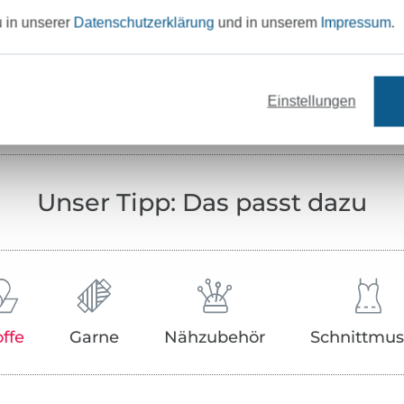
u in unserer
Datenschutzerklärung
und in unserem
Impressum
.
Zertifikatsnummer:
Art.Nr.:
Hersteller-Kontaktdaten
Einstellungen
Unser Tipp: Das passt dazu
offe
Garne
Nähzubehör
Schnittmus