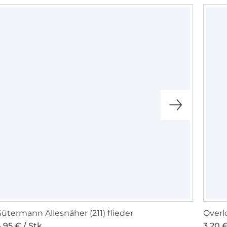
ütermann Allesnäher (211) flieder
Overl
,95 € / Stk
3,20 €