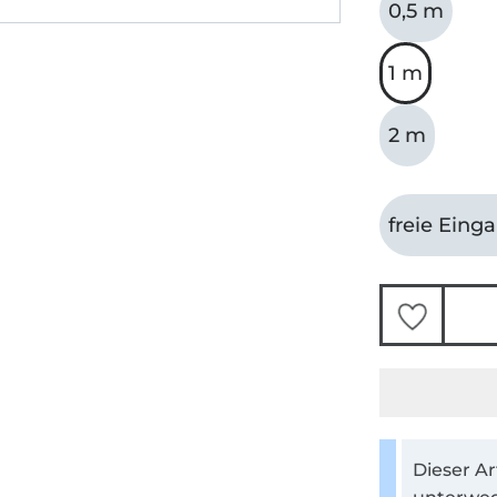
0,5 m
1 m
2 m
freie Eing
Dieser Ar