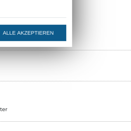
1909104
12730-013
ALLE AKZEPTIEREN
ter