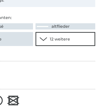
s.
anten:
sé
altflieder
e