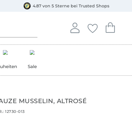
orkasse
4.87 von 5 Sterne bei Trusted Shops
In deinem Konto anmelden o
Du hast keine Artike
Du hast kein
Anmelden
Deine Favorite
Dein W
uheiten
Sale
GAUZE MUSSELIN, ALTROSÉ
.:
12730-013