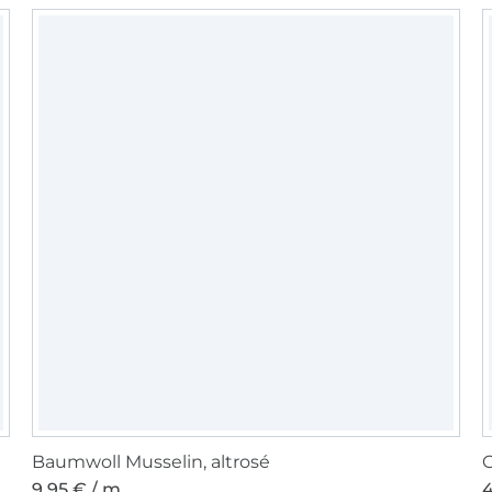
Baumwoll Musselin, altrosé
G
9,95 € / m
4