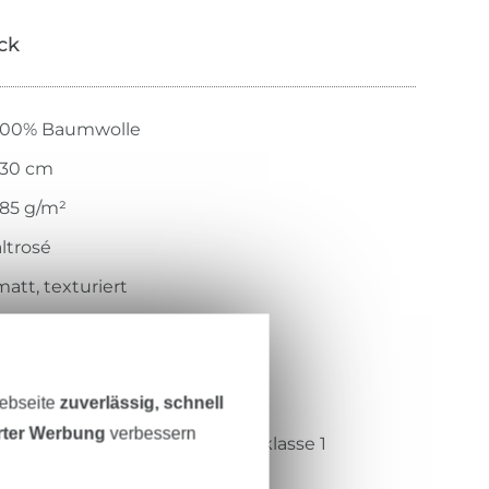
ick
100% Baumwolle
130 cm
185 g/m²
altrosé
matt, texturiert
weicher Griff
gewebt
Webseite
zuverlässig, schnell
weich, leicht, mehrlagig
erter Werbung
verbessern
Öko-Tex-Standard 100 Produktklasse 1
Centexbel