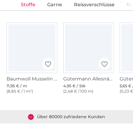
Stoffe
Garne
Reissverschlüsse
Nä
Baumwoll Musselin Golden Dots, silbergrau
Gütermann Allesnäher (040) pinguin
11,95 € / m
4,95 € / Stk
5,65 € 
(8,85 € / 1 m²)
(2,48 € / 100 m)
(0,23 €
Über 1.8 Millionen Meter Stoff versandfertig
Über 80000 zufriedene Kunden
36 Jahre Erfahrung