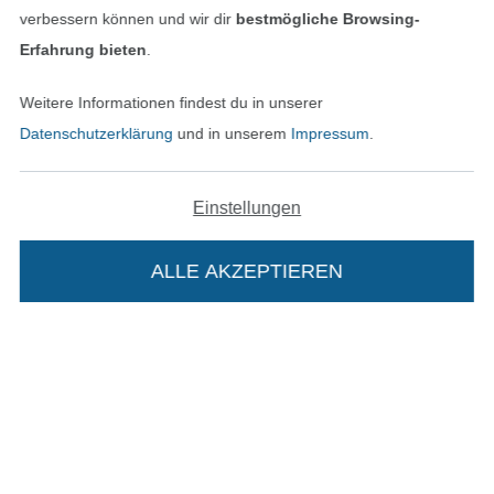
verbessern können und wir dir
bestmögliche Browsing-
Bezahlen mit
Erfahrung bieten
.
Weitere Informationen findest du in unserer
Datenschutzerklärung
und in unserem
Impressum
.
Einstellungen
Unsere Versandpartner
ALLE AKZEPTIEREN
In den deutschen Shop wechseln (aktuell gewählt
Die Stoffe Hemmers Portoflat:
Impressum
AGB
Beschreibung: