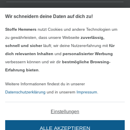
Finde mehr Inspiration
Wir schneidern deine Daten auf dich zu!
Stoffe Hemmers
nutzt Cookies und andere Technologien um
zu gewährleisten, dass unsere Webseite
zuverlässig,
schnell und sicher
läuft; wir deine Nutzererfahrung mit
für
dich relevanten Inhalten
und
personalisierter Werbung
verbessern können und wir dir
bestmögliche Browsing-
Erfahrung bieten
.
Weitere Informationen findest du in unserer
In den niederländischen Sh
In den französisch
Nederlands
Français
Datenschutzerklärung
und in unserem
Impressum
.
(France)
Deutsch
Einstellungen
Alle Preise inkl. der gesetzl. MwSt.
Die durchgestrichenen Preise entsprechen dem
bisherigen Preis bei Stoffe Hemmers.
ALLE AKZEPTIEREN