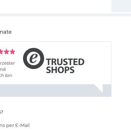
onate
rzester
ch bin
n?
ns per E-Mail