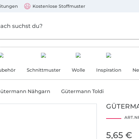
Zum Hauptinhalt springen
Weiter zur Suche
)
Visa, Mastercard, PayPal, Giropay, Kauf auf Rechnung, V
eitungen
Kostenlose Stoffmuster
ubehör
Schnittmuster
Wolle
Inspiration
Ne
ütermann Nähgarn
Gütermann Toldi
GÜTERMA
ART.NR
5,65 €