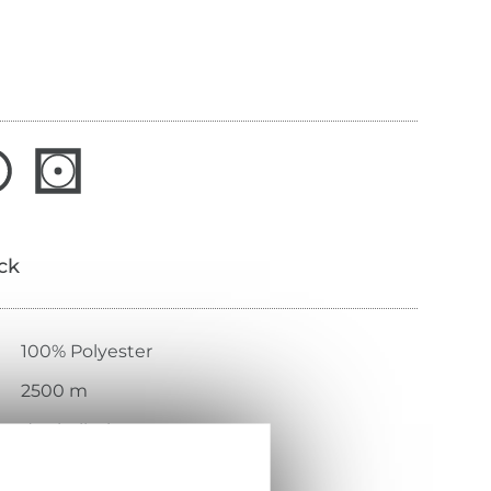
ick
100% Polyester
2500 m
dunkelbeige
1 Stück