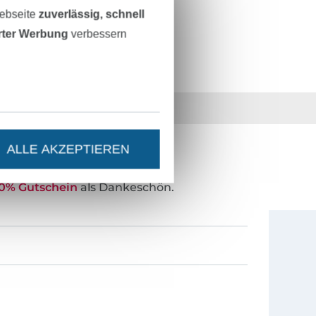
742279-2430
Webseite
zuverlässig, schnell
erter Werbung
verbessern
36 Jahre Erfahrung
ALLE AKZEPTIEREN
ESTEN STAND SEIN?
0% Gutschein
als Dankeschön.