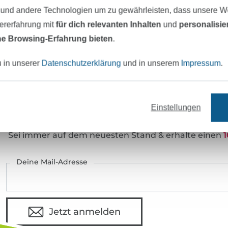
Art.Nr.:
 und andere Technologien um zu gewährleisten, dass unsere 
zererfahrung mit
für dich relevanten Inhalten
und
personalisi
Hersteller-Kontaktdaten
e Browsing-Erfahrung bieten
.
u in unserer
Datenschutzerklärung
und in unserem
Impressum
.
eter Stoff versandfertig
Über 80000 zufriedene Kunden
Einstellungen
MÖCHTEST DU IMMER AUF DEM NEU
Sei immer auf dem neuesten Stand & erhalte einen
1
Deine Mail-Adresse
Jetzt anmelden