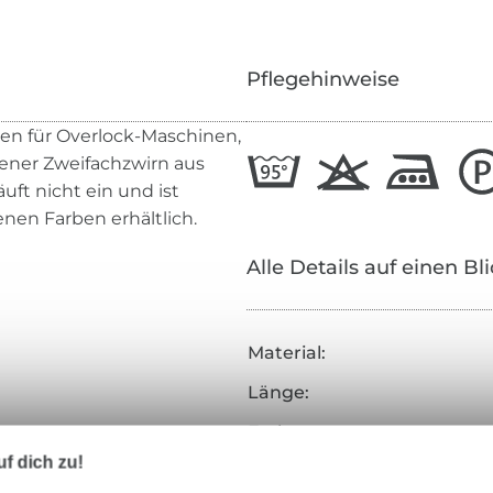
Pflegehinweise
den für Overlock-Maschinen,
nnener Zweifachzwirn aus
äuft nicht ein und ist
denen Farben erhältlich.
Alle Details auf einen Bl
Material:
Länge:
Farbe:
f dich zu!
Inhalt: