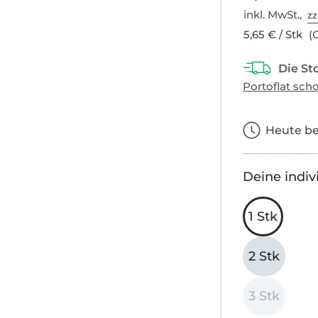
inkl. MwSt.,
zz
5,65 € / Stk
(G
Heute bes
Deine indiv
1 Stk
2 Stk
3 Stk