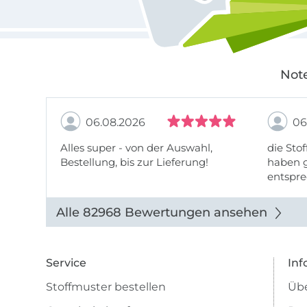
Note
06.08.2026
06
Alles super - von der Auswahl,
die Stof
Bestellung, bis zur Lieferung!
haben g
entspre
werde w
auch di
Alle 82968 Bewertungen ansehen
Service
Inf
Stoffmuster bestellen
Übe