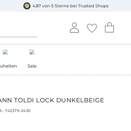
orkasse
4.87 von 5 Sterne bei Trusted Shops
In deinem Konto anmelden o
Du hast keine Artike
Du hast kein
Anmelden
Deine Favorite
Dein W
uheiten
Sale
NN TOLDI LOCK DUNKELBEIGE
.:
742279-2430