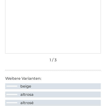
Weitere Varianten:
beige
altrosa
altrosé