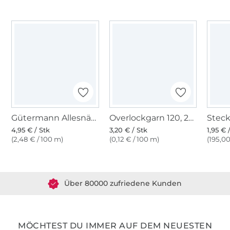
Gütermann Allesnäher (199) camel
Overlockgarn 120, 2740 m, hellbeige
4,95 € / Stk
3,20 € / Stk
1,95 € 
(2,48 € / 100 m)
(0,12 € / 100 m)
(195,00
Über 1.8 Millionen Meter Stoff versandfertig
Über 80000 zufriedene Kunden
36 Jahre Erfahrung
MÖCHTEST DU IMMER AUF DEM NEUESTEN