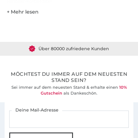
Hersteller-Kontaktdaten
Über 1.8 Millionen Meter Stoff versandfertig
Über 80000 zufriedene Kunden
36 Jahre Erfahrung
MÖCHTEST DU IMMER AUF DEM NEUESTEN
STAND SEIN?
Sei immer auf dem neuesten Stand & erhalte einen
10%
Gutschein
als Dankeschön.
Für den Stoffe Hemmers Newsletter anmelden
Deine Mail-Adresse