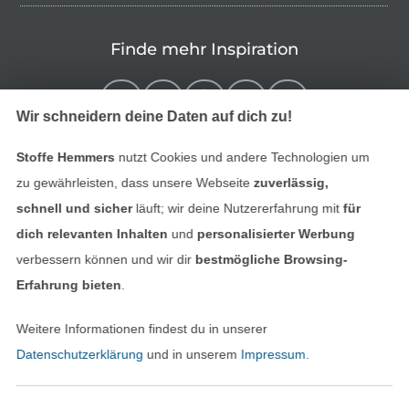
Finde mehr Inspiration
Wir schneidern deine Daten auf dich zu!
Stoffe Hemmers
nutzt Cookies und andere Technologien um
zu gewährleisten, dass unsere Webseite
zuverlässig,
schnell und sicher
läuft; wir deine Nutzererfahrung mit
für
dich relevanten Inhalten
und
personalisierter Werbung
verbessern können und wir dir
bestmögliche Browsing-
In den niederländischen Sh
In den französisch
Nederlands
Français
Erfahrung bieten
.
(France)
Weitere Informationen findest du in unserer
Deutsch
Datenschutzerklärung
und in unserem
Impressum
.
Alle Preise inkl. der gesetzl. MwSt.
Die durchgestrichenen Preise entsprechen dem
bisherigen Preis bei Stoffe Hemmers.