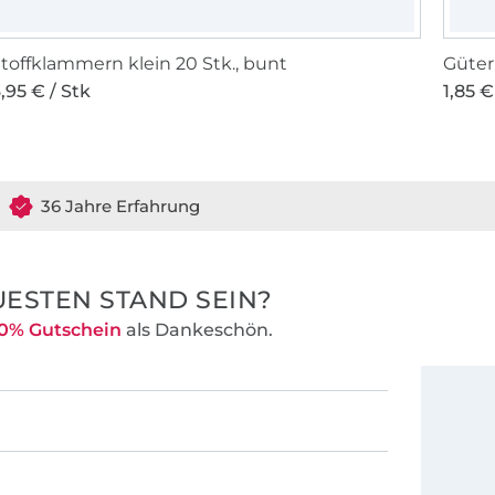
toffklammern klein 20 Stk., bunt
Güte
,95 € / Stk
1,85 €
36 Jahre Erfahrung
ESTEN STAND SEIN?
0% Gutschein
als Dankeschön.