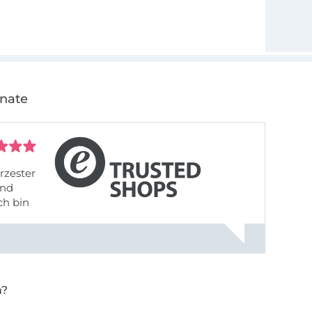
onate
rzester
ch bin
n?