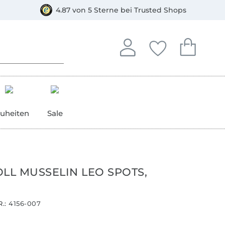
orkasse
4.87 von 5 Sterne bei Trusted Shops
In deinem Konto anmelden o
Du hast keine Artike
Du hast kein
Anmelden
Deine Favorite
Dein W
uheiten
Sale
L MUSSELIN LEO SPOTS,
.:
4156-007