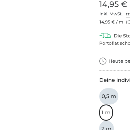
14,95 €
inkl. MwSt.,
zz
14,95 € / m
(G
Heute bes
Deine indiv
0,5 m
1 m
2 m