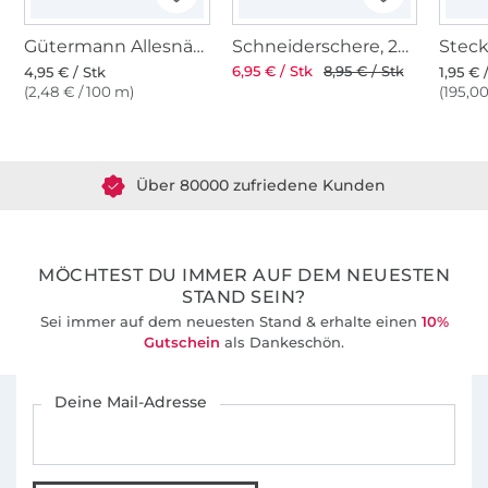
Gütermann Allesnäher (131) sand
Schneiderschere, 25 cm
6,95 € / Stk
8,95 € / Stk
4,95 € / Stk
1,95 € 
(2,48 € / 100 m)
(195,00
Über 1.8 Millionen Meter Stoff versandfertig
Über 80000 zufriedene Kunden
36 Jahre Erfahrung
MÖCHTEST DU IMMER AUF DEM NEUESTEN
STAND SEIN?
Sei immer auf dem neuesten Stand & erhalte einen
10%
Gutschein
als Dankeschön.
Für den Stoffe Hemmers Newsletter anmelden
Deine Mail-Adresse