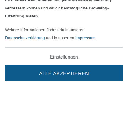
dich relevanten Inhalten
und
personalisierter Werbung
verbessern können und wir dir
bestmögliche Browsing-
Unsere Versandpartner
Erfahrung bieten
.
Weitere Informationen findest du in unserer
Datenschutzerklärung
und in unserem
Impressum
.
In den deutschen Shop wechseln (aktuell gewählt
Einstellungen
Impressum
ALLE AKZEPTIEREN
AGB
Datenschutz
Widerrufsrecht
Die Stoffe Hemmers Portoflat:
Kontakt