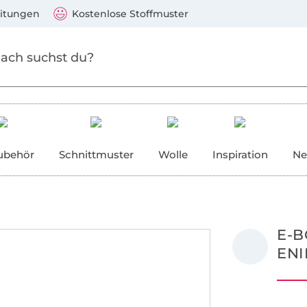
Zum Hauptinhalt springen
Weiter zur Suche
)
Visa, Mastercard, PayPal, Giropay, Kauf auf Rechnung, V
eitungen
Kostenlose Stoffmuster
ubehör
Schnittmuster
Wolle
Inspiration
Ne
E-B
EN