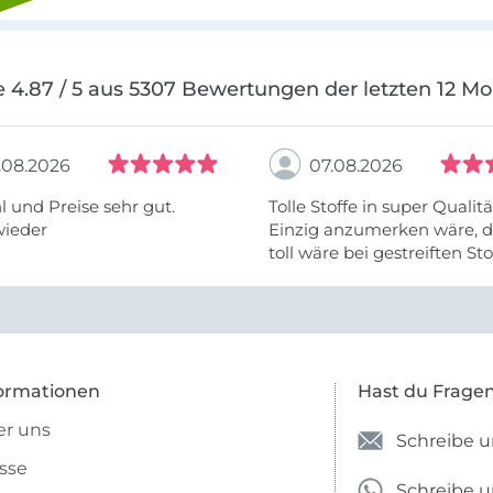
 4.87 / 5 aus 5307 Bewertungen der letzten 12 M
.08.2026
07.08.2026
 und Preise sehr gut.
Tolle Stoffe in super Qualitä
wieder
Einzig anzumerken wäre, d
toll wäre bei gestreiften St
vielleicht längs- oder- quer
anzugeben. Mir ist es passie
ich nicht genug über die ...
ormationen
Hast du Frage
r uns
Schreibe u
sse
Schreibe 