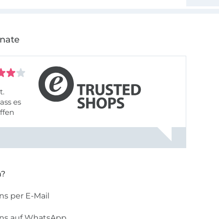
onate
t.
ass es
offen
gestreift
rt, dass
n?
ns per E-Mail
uns auf WhatsApp