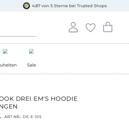
orkasse
4.87 von 5 Sterne bei Trusted Shops
In deinem Konto anmelden o
Du hast keine Artike
Du hast kein
Anmelden
Deine Favorite
Dein W
uheiten
Sale
OOK DREI EM'S HOODIE
INGEN
ART.NR.:
DE-E-105