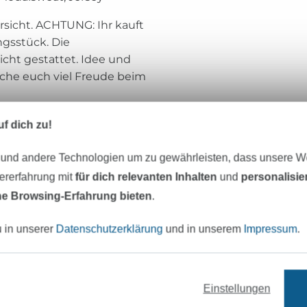
ersicht. ACHTUNG: Ihr kauft
ngsstück. Die
icht gestattet. Idee und
che euch viel Freude beim
f dich zu!
 und andere Technologien um zu gewährleisten, dass unsere 
drei eM's
zererfahrung mit
für dich relevanten Inhalten
und
personalisi
Ich bin Manja, 75 er Jahrgang und Mama e
e Browsing-Erfahrung bieten
.
Die Kreativität und das Nähen wurde mir b
Wiege gelegt. Ebooks zu erstellen ist für 
u in unserer
Datenschutzerklärung
und in unserem
Impressum
.
sondern Leidenschaft.
Meine Ebooks sind vor allem Anfängertaug
Einstellungen
zwei Worten zu beschreiben:
sportlich-sch