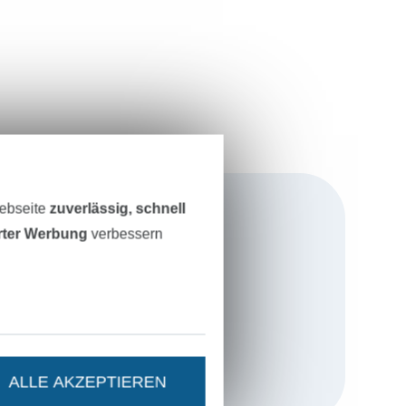
Webseite
zuverlässig, schnell
erter Werbung
verbessern
ines Sohnes.
ereits in die
mich kein Job,
lich und in
ALLE AKZEPTIEREN
ick
.