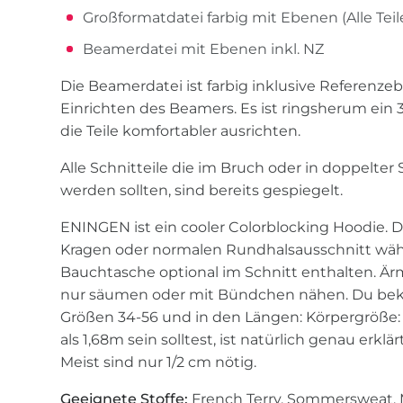
Großformatdatei farbig mit Ebenen (Alle Teile
Beamerdatei mit Ebenen inkl. NZ
Die Beamerdatei ist farbig inklusive Referenz
Einrichten des Beamers. Es ist ringsherum ein 3
die Teile komfortabler ausrichten.
Alle Schnitteile die im Bruch oder in doppelter
werden sollten, sind bereits gespiegelt.
ENINGEN ist ein cooler Colorblocking Hoodie. 
Kragen oder normalen Rundhalsausschnitt wähl
Bauchtasche optional im Schnitt enthalten. Ä
nur säumen oder mit Bündchen nähen. Du be
Größen 34-56 und in den Längen: Körpergröße: 1
als 1,68m sein solltest, ist natürlich genau erkl
Meist sind nur 1/2 cm nötig.
Geeignete Stoffe:
French Terry, Sommersweat, 