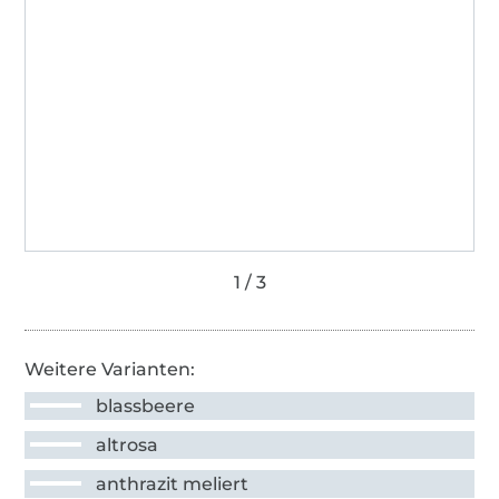
Weitere Varianten:
blassbeere
altrosa
anthrazit meliert