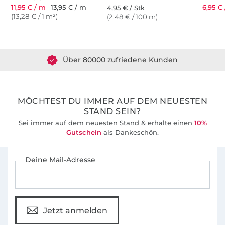
11,95 € / m
13,95 € / m
6,95 € 
4,95 € / Stk
(13,28 € / 1 m²)
(2,48 € / 100 m)
Über 1.8 Millionen Meter Stoff versandfertig
Über 80000 zufriedene Kunden
36 Jahre Erfahrung
MÖCHTEST DU IMMER AUF DEM NEUESTEN
STAND SEIN?
Sei immer auf dem neuesten Stand & erhalte einen
10%
Gutschein
als Dankeschön.
Für den Stoffe Hemmers Newsletter anmelden
Deine Mail-Adresse
Jetzt anmelden