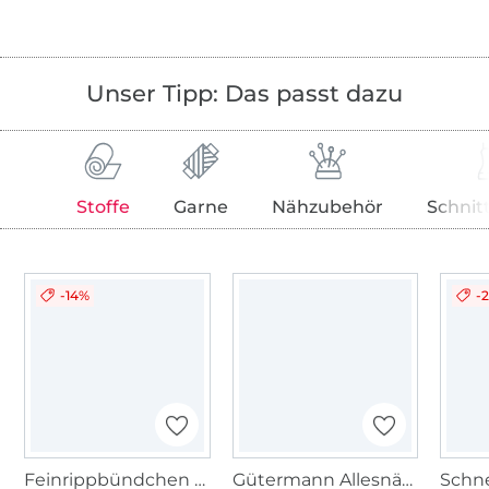
Unser Tipp: Das passt dazu
Stoffe
Garne
Nähzubehör
Schnit
-14%
-
Feinrippbündchen 45 cm, blassbeere
Gütermann Allesnäher (259) altrose