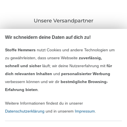
Unsere Versandpartner
Wir schneidern deine Daten auf dich zu!
Stoffe Hemmers
nutzt Cookies und andere Technologien um
In den deutschen Shop wechseln (aktuell gewählt
zu gewährleisten, dass unsere Webseite
zuverlässig,
schnell und sicher
läuft; wir deine Nutzererfahrung mit
für
Impressum
dich relevanten Inhalten
und
personalisierter Werbung
verbessern können und wir dir
bestmögliche Browsing-
AGB
Erfahrung bieten
.
Datenschutz
Weitere Informationen findest du in unserer
Datenschutzerklärung
und in unserem
Impressum
.
Widerrufsrecht
Kontakt