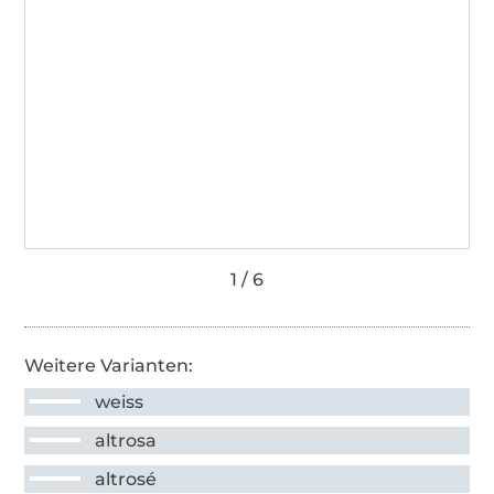
Weitere Varianten:
weiss
altrosa
altrosé