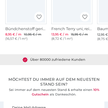
Bündchenstoff gerippt weiss
French Terry uni, reinweiss
8,95 € / m
10,95 € / m
13,95 € / m
15,95 € / m
12,95 
(16,57 € / 1 m²)
(8,72 € / 1 m²)
(8,75 €
Über 1.8 Millionen Meter Stoff versandfertig
Über 80000 zufriedene Kunden
36 Jahre Erfahrung
MÖCHTEST DU IMMER AUF DEM NEUESTEN
STAND SEIN?
Sei immer auf dem neuesten Stand & erhalte einen
10%
Gutschein
als Dankeschön.
Für den Stoffe Hemmers Newsletter anmelden
Deine Mail-Adresse