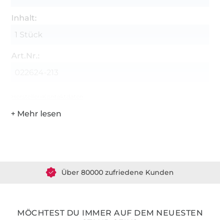
Inhalt:
1 Stück
Art.Nr.:
022624-213
Hersteller-Kontaktdaten
Über 1.8 Millionen Meter Stoff versandfertig
Über 80000 zufriedene Kunden
36 Jahre Erfahrung
MÖCHTEST DU IMMER AUF DEM NEUESTEN