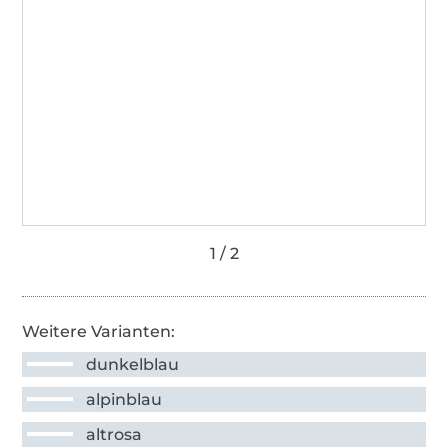
Weitere Varianten:
dunkelblau
alpinblau
altrosa