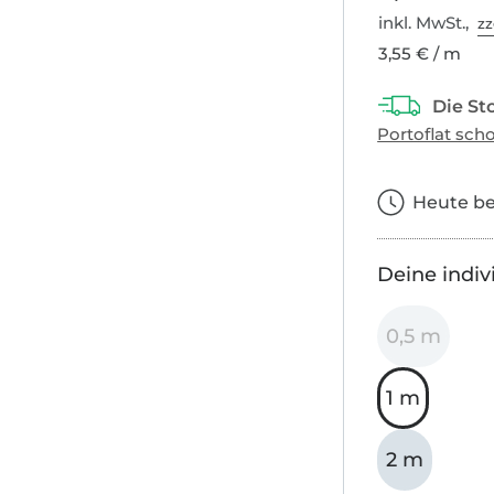
inkl. MwSt.,
zz
3,55 € / m
Heute bes
Deine indiv
0,5 m
1 m
2 m