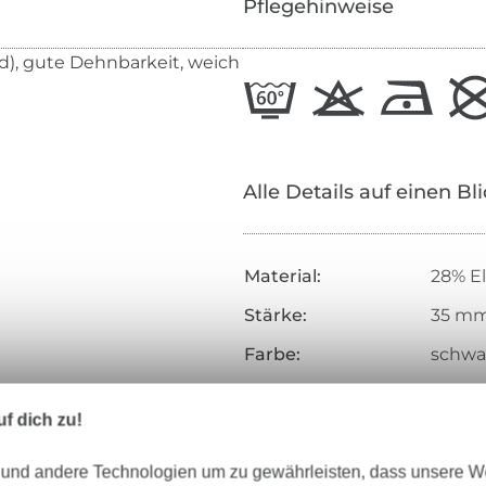
Pflegehinweise
), gute Dehnbarkeit, weich
Alle Details auf einen Bl
Material:
28% El
Stärke:
35 m
Farbe:
schwa
Merkmale:
elasti
f dich zu!
Art.Nr.:
021012
 und andere Technologien um zu gewährleisten, dass unsere 
Hersteller-Kontaktdaten