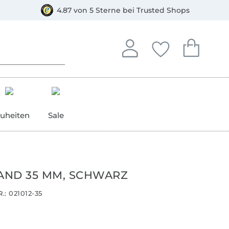
orkasse
4.87 von 5 Sterne bei Trusted Shops
In deinem Konto anmelden o
Du hast keine Artike
Du hast kein
Anmelden
Deine Favorite
Dein W
uheiten
Sale
ND 35 MM, SCHWARZ
.:
021012-35