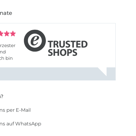
onate
rzester
ch bin
n?
ns per E-Mail
uns auf WhatsApp