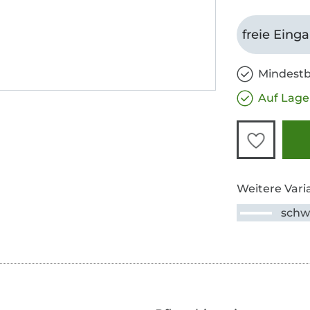
freie Eing
Mindestb
Auf Lage
Weitere Vari
schw