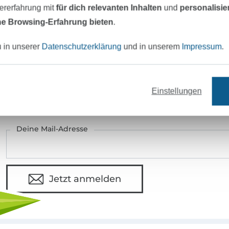
zererfahrung mit
für dich relevanten Inhalten
und
personalisi
e Browsing-Erfahrung bieten
.
eter Stoff versandfertig
Über 80000 zufriedene Kunden
u in unserer
Datenschutzerklärung
und in unserem
Impressum
.
MÖCHTEST DU IMMER AUF DEM NEU
Einstellungen
Sei immer auf dem neuesten Stand & erhalte einen
1
Deine Mail-Adresse
Jetzt anmelden