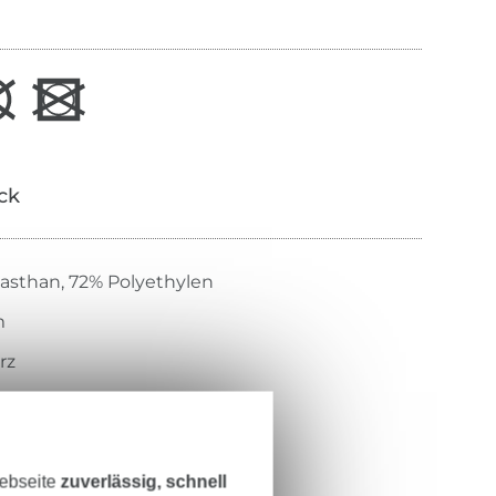
ick
asthan, 72% Polyethylen
m
rz
sch
-35
Webseite
zuverlässig, schnell