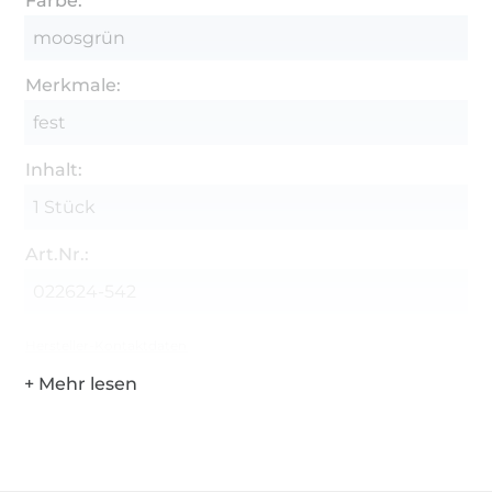
Farbe:
moosgrün
Merkmale:
fest
Inhalt:
1 Stück
Art.Nr.:
022624-542
Hersteller-Kontaktdaten
Über 1.8 Millionen Meter Stoff versandfertig