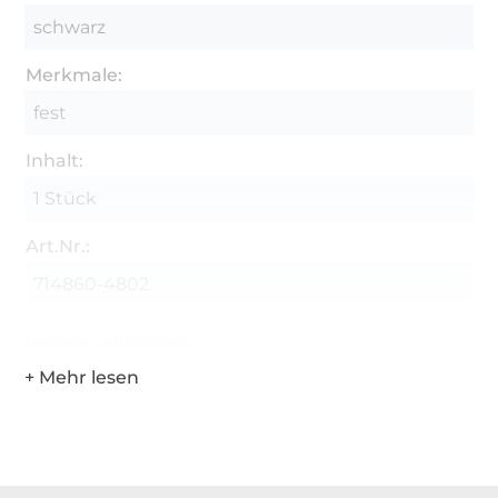
schwarz
Merkmale:
fest
Inhalt:
1 Stück
Art.Nr.:
714860-4802
Hersteller-Kontaktdaten
Über 1.8 Millionen Meter Stoff versandfertig
Über 80000 zufriedene Kunden