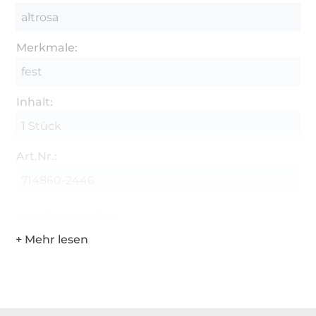
altrosa
Merkmale:
fest
Inhalt:
1 Stück
Art.Nr.:
714860-2446
Hersteller-Kontaktdaten
Über 1.8 Millionen Meter Stoff versandfertig