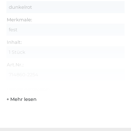
dunkelrot
Merkmale:
fest
Inhalt:
1 Stück
Art.Nr.:
714860-2254
Hersteller-Kontaktdaten
Über 1.8 Millionen Meter Stoff versandfertig
Über 80000 zufriedene Kunden