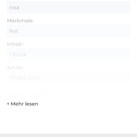
rosa
Merkmale:
fest
Inhalt:
1 Stück
Art.Nr.:
714860-2737
Hersteller-Kontaktdaten
Über 1.8 Millionen Meter Stoff versandfertig