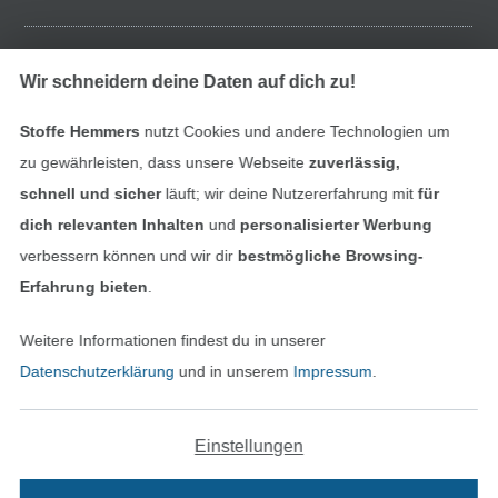
Finde mehr Inspiration
Wir schneidern deine Daten auf dich zu!
Stoffe Hemmers
nutzt Cookies und andere Technologien um
zu gewährleisten, dass unsere Webseite
zuverlässig,
schnell und sicher
läuft; wir deine Nutzererfahrung mit
für
dich relevanten Inhalten
und
personalisierter Werbung
verbessern können und wir dir
bestmögliche Browsing-
Erfahrung bieten
.
Weitere Informationen findest du in unserer
In den niederländischen Sh
In den französisch
Nederlands
Français
Datenschutzerklärung
und in unserem
Impressum
.
(France)
Deutsch
Einstellungen
Alle Preise inkl. der gesetzl. MwSt.
Die durchgestrichenen Preise entsprechen dem