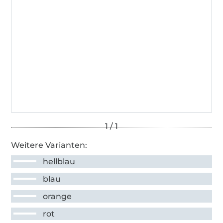
Weitere Varianten:
hellblau
blau
orange
rot