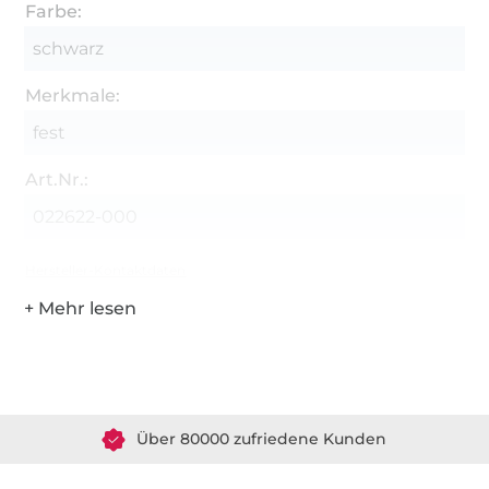
Farbe:
schwarz
Merkmale:
fest
Art.Nr.:
022622-000
Hersteller-Kontaktdaten
Über 1.8 Millionen Meter Stoff versandfertig
Über 80000 zufriedene Kunden
36 Jahre Erfahrung