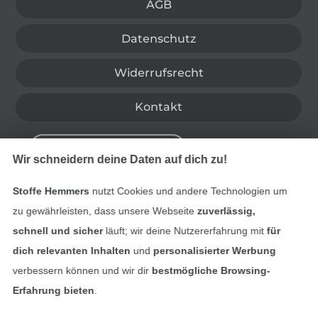
AGB
Datenschutz
Widerrufsrecht
Kontakt
Bestellung widerrufen
Wir schneidern deine Daten auf dich zu!
Stoffe Hemmers
nutzt Cookies und andere Technologien um
Finde mehr Inspiration
zu gewährleisten, dass unsere Webseite
zuverlässig,
schnell und sicher
läuft; wir deine Nutzererfahrung mit
für
dich relevanten Inhalten
und
personalisierter Werbung
verbessern können und wir dir
bestmögliche Browsing-
Erfahrung bieten
.