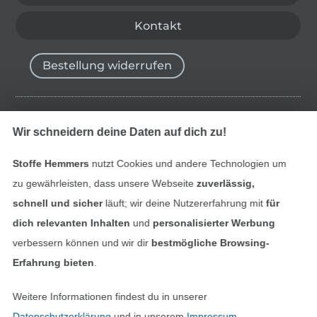
Kontakt
Bestellung widerrufen
Finde mehr Inspiration
Wir schneidern deine Daten auf dich zu!
Stoffe Hemmers
nutzt Cookies und andere Technologien um
zu gewährleisten, dass unsere Webseite
zuverlässig,
schnell und sicher
läuft; wir deine Nutzererfahrung mit
für
dich relevanten Inhalten
und
personalisierter Werbung
verbessern können und wir dir
bestmögliche Browsing-
Erfahrung bieten
.
Weitere Informationen findest du in unserer
In den niederländischen Sh
In den französisch
Nederlands
Français
Datenschutzerklärung
und in unserem
Impressum
.