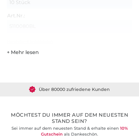
10 Stück
Art.Nr.:
5110080BL
Hersteller-Kontaktdaten
Über 1.8 Millionen Meter Stoff versandfertig
Über 80000 zufriedene Kunden
36 Jahre Erfahrung
MÖCHTEST DU IMMER AUF DEM NEUESTEN
STAND SEIN?
Sei immer auf dem neuesten Stand & erhalte einen
10%
Gutschein
als Dankeschön.