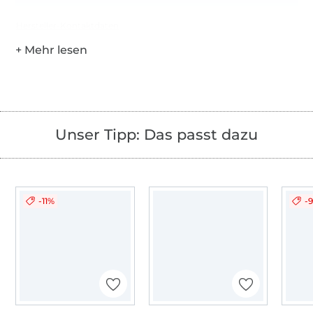
Hersteller-Kontaktdaten
Unser Tipp: Das passt dazu
-11%
-