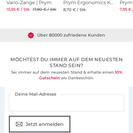
Vario-Zange | Prym
Prym Ergonomics Kreiderad Stift
15,95 € / Stk
17,90 € / Stk
7,95 € 
8,70 € / Stk
Über 1.8 Millionen Meter Stoff versandfertig
Über 80000 zufriedene Kunden
36 Jahre Erfahrung
MÖCHTEST DU IMMER AUF DEM NEUESTEN
STAND SEIN?
Sei immer auf dem neuesten Stand & erhalte einen
10%
Gutschein
als Dankeschön.
Für den Stoffe Hemmers Newsletter anmelden
Deine Mail-Adresse
Jetzt anmelden