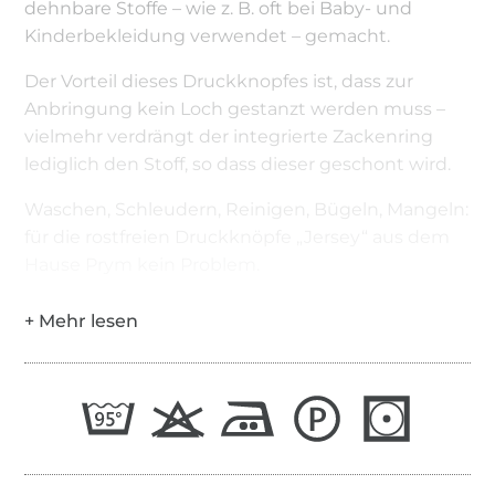
dehnbare Stoffe – wie z. B. oft bei Baby- und
Kinderbekleidung verwendet – gemacht.
Der Vorteil dieses Druckknopfes ist, dass zur
Anbringung kein Loch gestanzt werden muss –
vielmehr verdrängt der integrierte Zackenring
lediglich den Stoff, so dass dieser geschont wird.
Waschen, Schleudern, Reinigen, Bügeln, Mangeln:
für die rostfreien Druckknöpfe „Jersey“ aus dem
Hause Prym kein Problem.