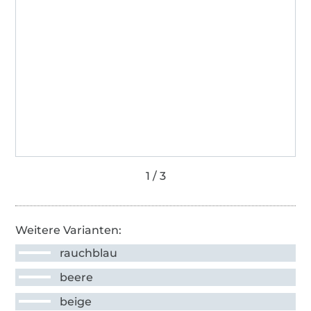
Weitere Varianten:
rauchblau
beere
beige