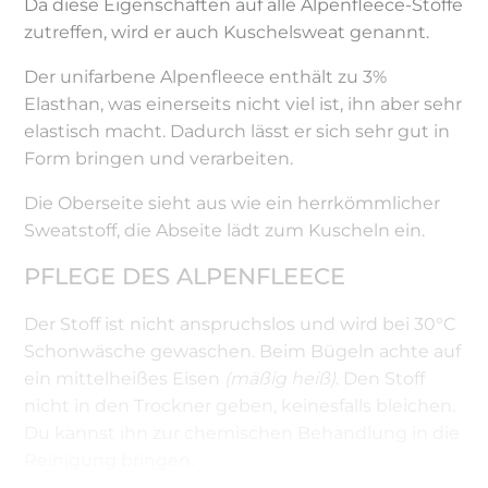
Da diese Eigenschaften auf alle Alpenfleece-Stoffe
zutreffen, wird er auch Kuschelsweat genannt.
Der unifarbene Alpenfleece enthält zu 3%
Elasthan, was einerseits nicht viel ist, ihn aber sehr
elastisch macht. Dadurch lässt er sich sehr gut in
Form bringen und verarbeiten.
Die Oberseite sieht aus wie ein herrkömmlicher
Sweatstoff, die Abseite lädt zum Kuscheln ein.
PFLEGE DES ALPENFLEECE
Der Stoff ist nicht anspruchslos und wird bei 30°C
Schonwäsche gewaschen. Beim Bügeln achte auf
ein mittelheißes Eisen
(mäßig heiß)
. Den Stoff
nicht in den Trockner geben, keinesfalls bleichen.
Du kannst ihn zur chemischen Behandlung in die
Reinigung bringen.