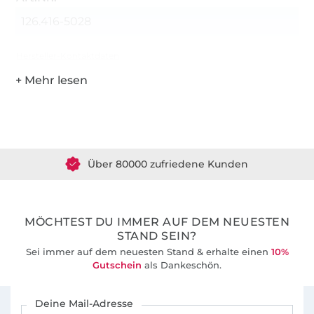
126.416-5028
Hersteller-Kontaktdaten
Über 1.8 Millionen Meter Stoff versandfertig
Über 80000 zufriedene Kunden
36 Jahre Erfahrung
MÖCHTEST DU IMMER AUF DEM NEUESTEN
STAND SEIN?
Sei immer auf dem neuesten Stand & erhalte einen
10%
Gutschein
als Dankeschön.
Für den Stoffe Hemmers Newsletter anmelden
Deine Mail-Adresse