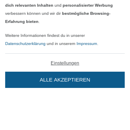
dich relevanten Inhalten
und
personalisierter Werbung
verbessern können und wir dir
bestmögliche Browsing-
Erfahrung bieten
.
Weitere Informationen findest du in unserer
Datenschutzerklärung
und in unserem
Impressum
.
Einstellungen
In den niederländischen Sh
In den französisch
Nederlands
Français
(France)
ALLE AKZEPTIEREN
Deutsch
Alle Preise inkl. der gesetzl. MwSt.
Die durchgestrichenen Preise entsprechen dem
bisherigen Preis bei Stoffe Hemmers.
Die Stoffe Hemmers Portoflat: