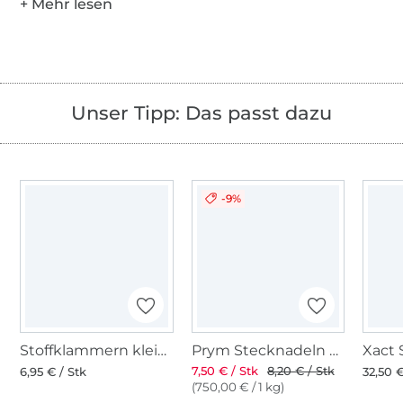
Unser Tipp: Das passt dazu
-9%
Stoffklammern klein 20 Stk., bunt
Prym Stecknadeln mit Griff
7,50 € / Stk
8,20 € / Stk
6,95 € / Stk
32,50 €
(750,00 € / 1 kg)