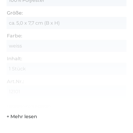
100% Polyester
Größe:
ca. 5,0 x 7,7 cm (B x H)
Farbe:
weiss
Inhalt:
1 Stück
Art.Nr.:
12101
Hersteller-Kontaktdaten