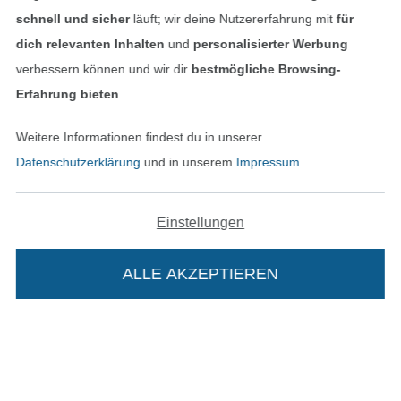
schnell und sicher
läuft; wir deine Nutzererfahrung mit
für
dich relevanten Inhalten
und
personalisierter Werbung
verbessern können und wir dir
bestmögliche Browsing-
Erfahrung bieten
.
Weitere Informationen findest du in unserer
Datenschutzerklärung
und in unserem
Impressum
.
Einstellungen
In den niederländischen Sh
In den französisch
Nederlands
Français
(France)
ALLE AKZEPTIEREN
Deutsch
Alle Preise inkl. der gesetzl. MwSt.
Die durchgestrichenen Preise entsprechen dem
bisherigen Preis bei Stoffe Hemmers.