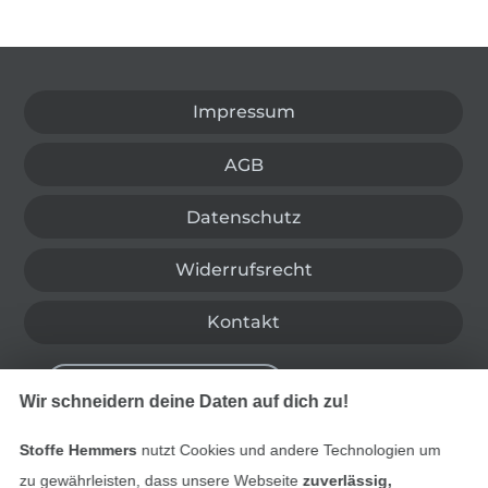
In den deutschen Shop wechseln (aktuell gewählt
Impressum
AGB
Datenschutz
Widerrufsrecht
Kontakt
Bestellung widerrufen
Wir schneidern deine Daten auf dich zu!
Stoffe Hemmers
nutzt Cookies und andere Technologien um
Finde mehr Inspiration
zu gewährleisten, dass unsere Webseite
zuverlässig,