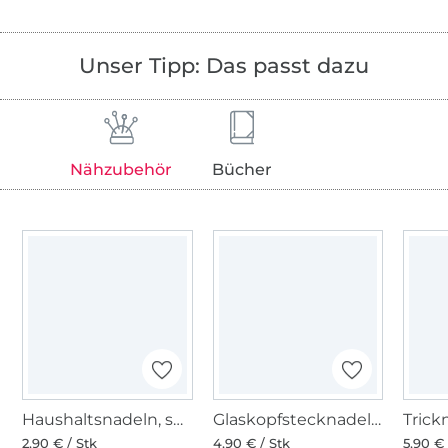
Unser Tipp: Das passt dazu
Nähzubehör
Bücher
Haushaltsnadeln, sortiert, 12 Stk
Glaskopfstecknadeln bunt
2,90 € / Stk
4,90 € / Stk
5,90 € 