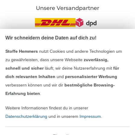
Unsere Versandpartner
Wir schneidern deine Daten auf dich zu!
In den deutschen Shop wechseln (aktuell gewählt
Stoffe Hemmers
nutzt Cookies und andere Technologien um
zu gewährleisten, dass unsere Webseite
zuverlässig,
Impressum
schnell und sicher
läuft; wir deine Nutzererfahrung mit
für
AGB
dich relevanten Inhalten
und
personalisierter Werbung
verbessern können und wir dir
bestmögliche Browsing-
Datenschutz
Erfahrung bieten
.
Widerrufsrecht
Weitere Informationen findest du in unserer
Datenschutzerklärung
und in unserem
Impressum
.
Kontakt