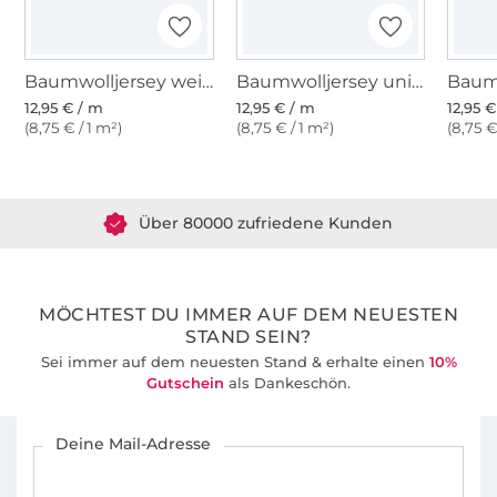
Baumwolljersey weiß
Baumwolljersey uni, schwarz
12,95 € / m
12,95 € / m
12,95 
(8,75 € / 1 m²)
(8,75 € / 1 m²)
(8,75 €
Über 1.8 Millionen Meter Stoff versandfertig
Über 80000 zufriedene Kunden
36 Jahre Erfahrung
MÖCHTEST DU IMMER AUF DEM NEUESTEN
STAND SEIN?
Sei immer auf dem neuesten Stand & erhalte einen
10%
Gutschein
als Dankeschön.
Für den Stoffe Hemmers Newsletter anmelden
Deine Mail-Adresse