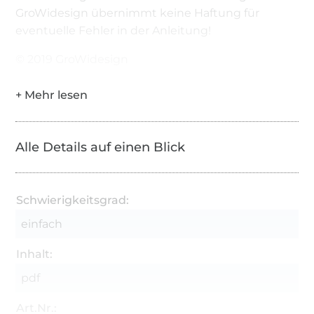
GroWidesign übernimmt keine Haftung für
eventuelle Fehler in der Anleitung!
© 2019 GroWidesign
Alle Details auf einen Blick
Schwierigkeitsgrad:
einfach
Inhalt:
pdf
Art.Nr.: