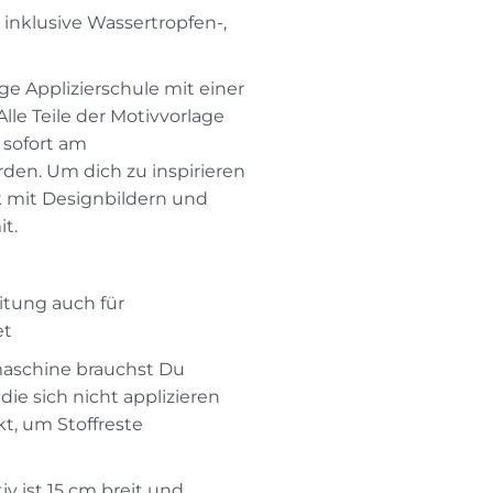
 inklusive Wassertropfen-,
e Applizierschule mit einer
Alle Teile der Motivvorlage
 sofort am
den. Um dich zu inspirieren
k mit Designbildern und
t.
itung auch für
et
maschine brauchst Du
die sich nicht applizieren
kt, um Stoffreste
v ist 15 cm breit und