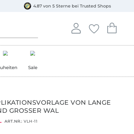
orkasse
4.87 von 5 Sterne bei Trusted Shops
In deinem Konto anmelden o
Du hast keine Artike
Du hast kein
Anmelden
Deine Favorite
Dein W
uheiten
Sale
LIKATIONSVORLAGE VON LANGE
ND GROSSER WAL
ART.NR.:
VLH-11