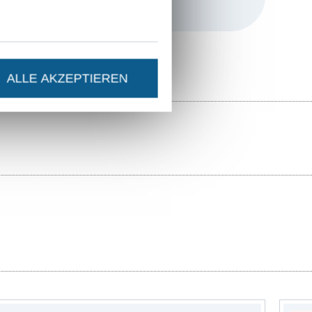
 Meer erinnert,
anleitungen,
timen Stil. Für
ALLE AKZEPTIEREN
omplette DIY-
en.