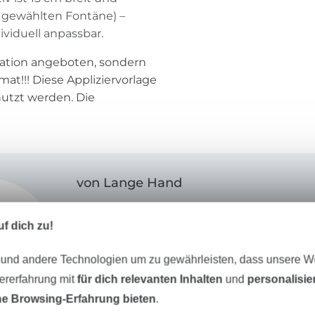
r gewählten Fontäne) –
viduell anpassbar.
kation angeboten, sondern
at!!! Diese Appliziervorlage
nutzt werden. Die
von Lange Hand
Franziska ist der kreative Kopf hinter dem
f dich zu!
Lange Hand“
. Ihre Liebe zum Nähen und
begleitet sie schon seit ihrer Kindheit. I
 und andere Technologien um zu gewährleisten, dass unsere 
möchte sie an der Küste leben. Bis dieser
zererfahrung mit
für dich relevanten Inhalten
und
personalisi
wird, lässt sie sich von den Elbestränden i
e Browsing-Erfahrung bieten
.
betreibt in Dresden ihre Schnittmusterma