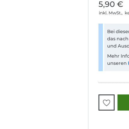
5,90 €
inkl. MwSt., 
Bei dies
das nach
und Ausd
Mehr Inf
unseren