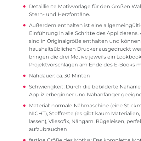
Detaillierte Motivvorlage für den Großen Wal
Stern- und Herzfontäne.
Außerdem enthalten ist eine allgemeingültig
Einführung in alle Schritte des Applizierens. 
sind in Originalgröße enthalten und können
haushaltsüblichen Drucker ausgedruckt wer
bringen die drei Motive jeweils ein Lookboo
Projektvorschlägen am Ende des E-Books mi
Nähdauer: ca. 30 Minten
Schwierigkeit: Durch die bebilderte Nähanle
Applizierbeginner und Nähanfänger geeign
Material: normale Nähmaschine (eine Stick
NICHT), Stoffreste (es gibt kaum Materialien, 
lassen), Vliesofix, Nähgarn, Bügeleisen, perfe
aufzubrauchen
fertige Größe des Motivs: Das komplette Moti