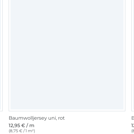
Baumwolljersey uni, rot
B
12,95 € / m
1
(8,75 € / 1 m²)
(