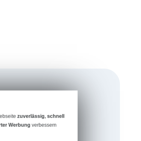
 Label
„von
 Selbermachen
rgendwann
Webseite
zuverlässig, schnell
 Traum wahr
erter Werbung
verbessern
nspirieren und
nufaktur.