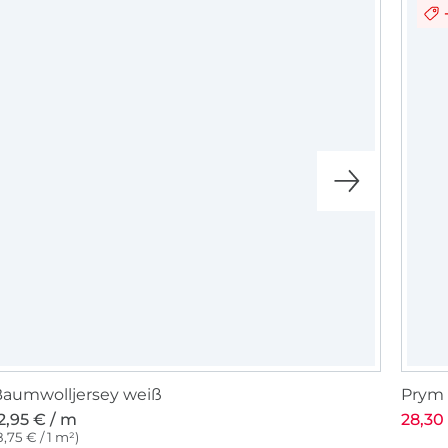
aumwolljersey weiß
Prym 
2,95 € / m
28,30 
8,75 € / 1 m²)