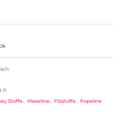
ick
fach
-11
sey Stoffe
Vlieseline
Filzstoffe
Popeline