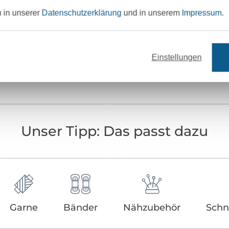
u in unserer
Datenschutzerklärung
und in unserem
Impressum
.
Testinstitut:
Zertifikatsnummer:
Art.Nr.:
Einstellungen
Hersteller-Kontaktdaten
Unser Tipp: Das passt dazu
Garne
Bänder
Nähzubehör
Schn