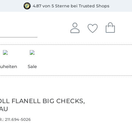
orkasse
4.87 von 5 Sterne bei Trusted Shops
In deinem Konto anmelden o
Du hast keine Artike
Du hast kein
Anmelden
Deine Favorite
Dein W
uheiten
Sale
L FLANELL BIG CHECKS,
AU
.:
211.694-5026