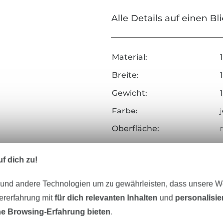
Alle Details auf einen Bl
Material:
Breite:
Gewicht:
Farbe:
Oberfläche:
Griff:
g
f dich zu!
Herstellungsart:
Veredelung:
 und andere Technologien um zu gewährleisten, dass unsere 
zererfahrung mit
für dich relevanten Inhalten
und
personalisi
Merkmale:
e Browsing-Erfahrung bieten
.
Zertifizierung: