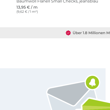
Baumwoll Flanell Small Checks, jeansblau
13,95 € / m
(9,62 € / 1 m²)
Über 1.8 Millionen M
Für den Stoffe Hemmers Newsletter anmelden