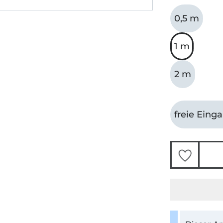
0,5 m
1 m
2 m
freie Eing