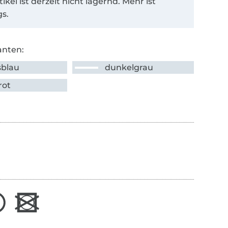
tikel ist derzeit nicht lagernd. Mehr ist
s.
anten:
sblau
dunkelgrau
rot