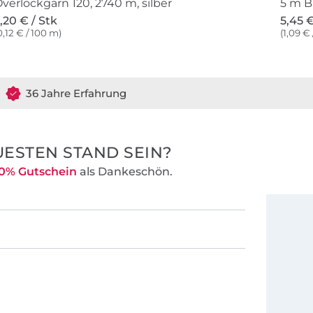
verlockgarn 120, 2740 m, silber
5 m B
,20 € / Stk
5,45 €
0,12 € / 100 m)
(1,09 € 
36 Jahre Erfahrung
ESTEN STAND SEIN?
0% Gutschein
als Dankeschön.