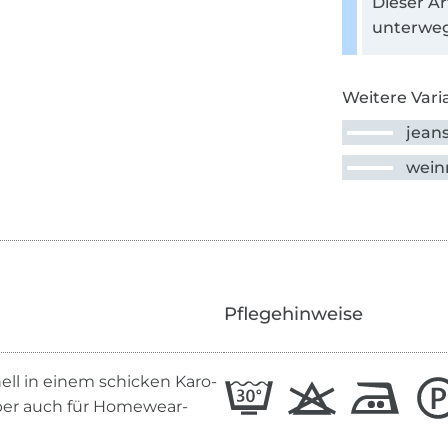
Dieser Ar
unterweg
Weitere Vari
jean
wein
Pflegehinweise
ell in einem schicken Karo-
aber auch für Homewear-