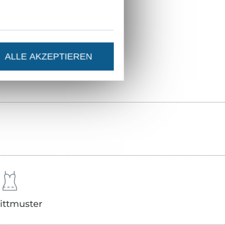
Hohenstein HTTI
14.0.45757
211.694-5026
ALLE AKZEPTIEREN
ittmuster