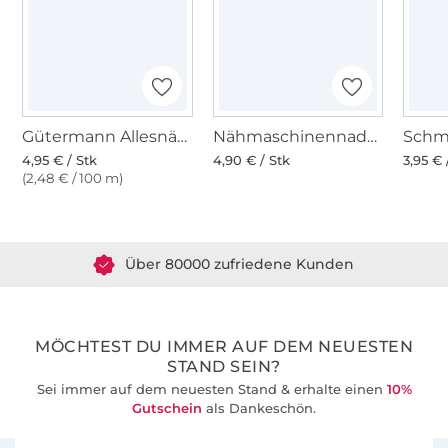
Gütermann Allesnäher (112) taubenblau
Nähmaschinennadeln 130/705, Universal 70-90
4,95 € / Stk
4,90 € / Stk
3,95 € 
(2,48 € / 100 m)
Über 1.8 Millionen Meter Stoff versandfertig
Über 80000 zufriedene Kunden
36 Jahre Erfahrung
MÖCHTEST DU IMMER AUF DEM NEUESTEN
STAND SEIN?
Sei immer auf dem neuesten Stand & erhalte einen
10%
Gutschein
als Dankeschön.