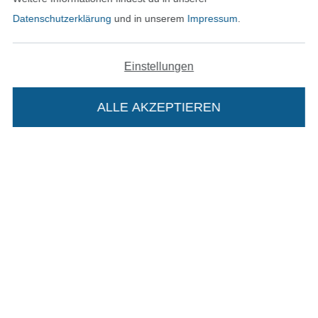
Datenschutzerklärung
und in unserem
Impressum
.
Unsere Versandpartner
Einstellungen
ALLE AKZEPTIEREN
In den deutschen Shop wechseln (aktuell gewählt
Impressum
Die Stoffe Hemmers Portoflat:
AGB
Beschreibung:
Datenschutz
Beim Kauf der Portoflat bekommst du sechs
Widerrufsrecht
Monate versandkostenfreie Lieferung ab einem