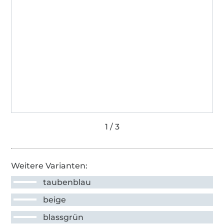
Weitere Varianten:
taubenblau
beige
blassgrün