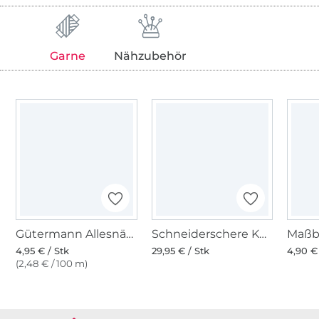
Garne
Nähzubehör
Gütermann Allesnäher (800) weiss
Schneiderschere KAI 23 cm, schwarz
4,95 € / Stk
29,95 € / Stk
4,90 €
(2,48 € / 100 m)
Über 1.8 Millionen Meter Stoff versandfertig
Über 80000 zufriedene Kunden