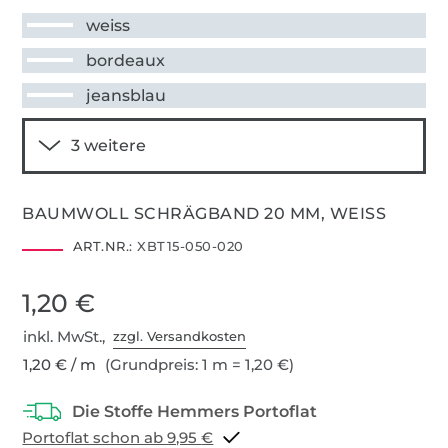
weiss
bordeaux
jeansblau
BAUMWOLL SCHRÄGBAND 20 MM, WEISS
ART.NR.:
XBT15-050-020
1,20 €
inkl. MwSt.,
zzgl. Versandkosten
1,20 € / m
(Grundpreis: 1 m = 1,20 €)
Portoflat schon ab 9,95 €