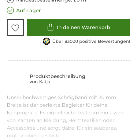
Auf Lager
In deinen Warenkorb
Über 83000 positive Bewertungen!
von
Katja
Unser hochwertiges Schrägband mit 20 mm
Breite ist der perfekte Begleiter für deine
Nähprojekte. Es eignet sich ideal zum Einfassen
von Kanten an Kleidung, Heimtextilien oder
Accessoires und sorgt dabei für ein sauberes,
professionelles Finish.